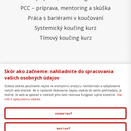
PCC – príprava, mentoring a skúška
Práca s bariérami v koučovaní
Systemický koučing kurz
Tímový koučing kurz
Všeobecné obchodné podmienky
Správa cookies
Skôr ako začneme: nahliadnite do spracovania
vašich osobných údajov
Ochrana osobných údajov
Reklamačný poriadok
Súbory cookies používame najmä na anonymnú analýzu návštevnosti a vylepšovanie
Formulár na odstúpenie
Mapa stránky
našich web stránok. Ak si nastavíte blokovanie zápisu cookies do vášho prehliadača, je
možné, že web sa spomalí a niektoré jeho časti nemusia fungovať úplne korektne.
Viac
Copyright © 2018 - 2026 Business Coaching College,
info k spracúvaniu cookies.
s.r.o.
ODMIETNUŤ
Tvorba web stránok
a
redakčný systém
od
AlejTech,
spol. s r.o.
NASTAVIŤ