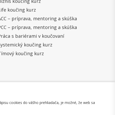
Biznis koučing kurz
Life koučing kurz
ACC – príprava, mentoring a skúška
PCC – príprava, mentoring a skúška
Práca s bariérami v koučovaní
Systemický koučing kurz
Tímový koučing kurz
ápisu cookies do vášho prehliadača, je možné, že web sa
mulár na odstúpenie
Mapa stránky