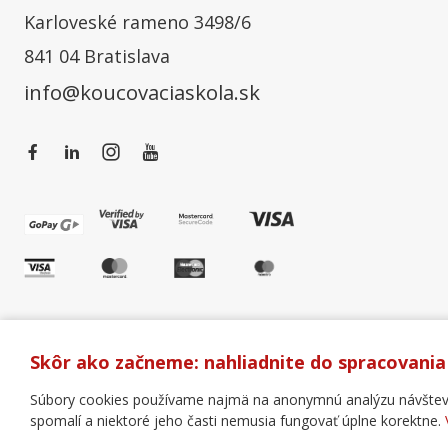
Karloveské rameno 3498/6
841 04 Bratislava
info@koucovaciaskola.sk
Skôr ako začneme: nahliadnite do spracovania
Súbory cookies používame najmä na anonymnú analýzu návštevnos
spomalí a niektoré jeho časti nemusia fungovať úplne korektne.
Všeobecné obchodné podmienky
Správa cookies