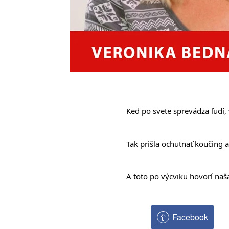
Ked po svete sprevádza ľudí,
Tak prišla ochutnať koučing a
A toto po výcviku hovorí naš
Facebook