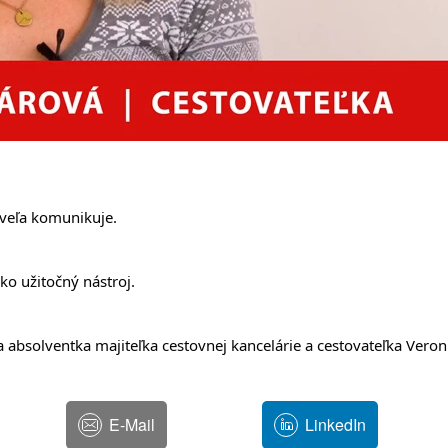
 veľa komunikuje. 
ko užitočný nástroj.
a absolventka majiteľka cestovnej kancelárie a cestovateľka Vero
E-Mail
LinkedIn