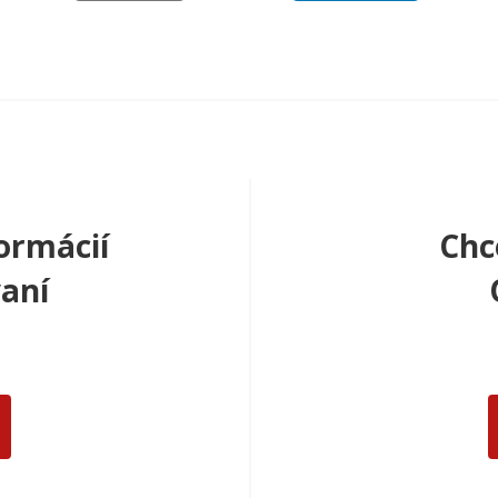
ormácií
Chc
aní