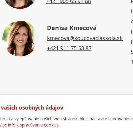
+421 905 65 91 88
Denisa Kmecová
kmecova@koucovaciaskola.sk
+421 911 75 58 87
 vašich osobných údajov
ti a vylepšovanie našich web stránok. Ak si nastavíte blokovanie z
Viac info k spracúvaniu cookies.
Ochrana osobných údajov
Reklamačný poriadok
For