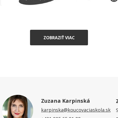
ZOBRAZIŤ VIAC
Zuzana Karpinská
karpinska@koucovaciaskola.sk