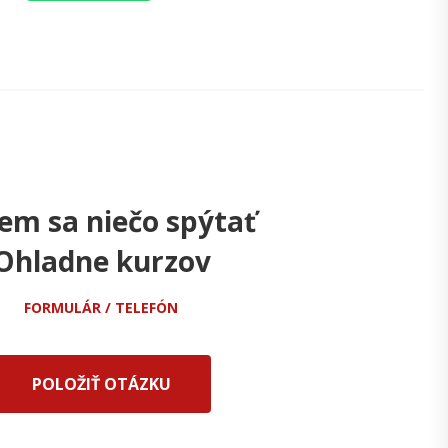
em sa niečo spýtať
Ohladne kurzov
FORMULÁR / TELEFÓN
POLOŽIŤ OTÁZKU