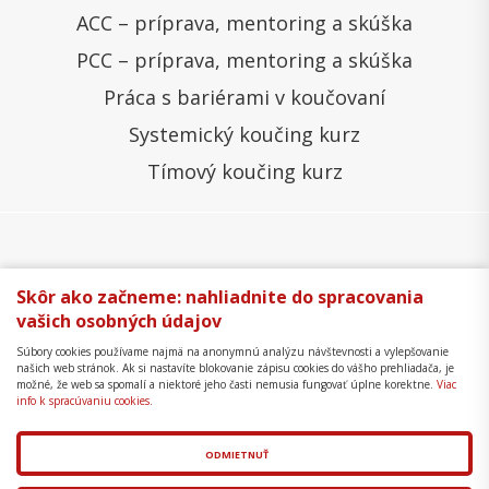
ACC – príprava, mentoring a skúška
PCC – príprava, mentoring a skúška
Práca s bariérami v koučovaní
Systemický koučing kurz
Tímový koučing kurz
Všeobecné obchodné podmienky
Správa cookies
Skôr ako začneme: nahliadnite do spracovania
vašich osobných údajov
Ochrana osobných údajov
Reklamačný poriadok
Súbory cookies používame najmä na anonymnú analýzu návštevnosti a vylepšovanie
Formulár na odstúpenie
Mapa stránky
našich web stránok. Ak si nastavíte blokovanie zápisu cookies do vášho prehliadača, je
možné, že web sa spomalí a niektoré jeho časti nemusia fungovať úplne korektne.
Viac
Copyright © 2018 - 2026 Business Coaching College,
info k spracúvaniu cookies.
s.r.o.
ODMIETNUŤ
Tvorba web stránok
a
redakčný systém
od
AlejTech,