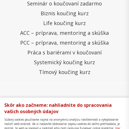
Seminár o koučovaní zadarmo
Biznis koučing kurz
Life koučing kurz
ACC – príprava, mentoring a skúška
PCC – príprava, mentoring a skúška
Práca s bariérami v koučovaní
Systemický koučing kurz
Tímový koučing kurz
Všeobecné obchodné podmienky
Správa cookies
Skôr ako začneme: nahliadnite do spracovania
vašich osobných údajov
Ochrana osobných údajov
Reklamačný poriadok
Súbory cookies používame najmä na anonymnú analýzu návštevnosti a vylepšovanie
Formulár na odstúpenie
Mapa stránky
našich web stránok. Ak si nastavíte blokovanie zápisu cookies do vášho prehliadača, je
možné, že web sa spomalí a niektoré jeho časti nemusia fungovať úplne korektne.
Viac