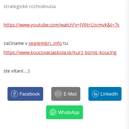
strategické rozhodnutia.
https://www.youtube.com/watch?v=JV6trUzcmvk&t=7s
začíname v
septembri...info
tu:
https://www.koucovaciaskola.sk/kurz-biznis-koucing
ste vítaní.....:)
Facebook
E-Mail
LinkedIn
WhatsApp