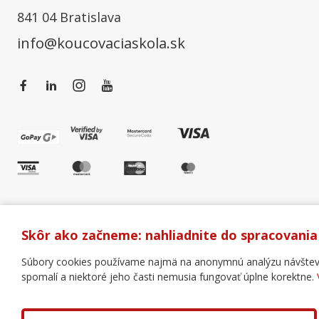
841 04 Bratislava
info@koucovaciaskola.sk
Skôr ako začneme: nahliadnite do spracovania
Súbory cookies používame najmä na anonymnú analýzu návštevnos
spomalí a niektoré jeho časti nemusia fungovať úplne korektne.
Všeobecné obchodné podmienky
Správa cookies
Copyright © 2018 - 2026 Business Coaching College, s.r.o