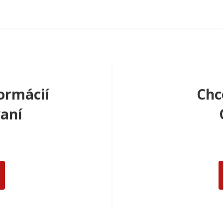
ormácií
Chc
aní