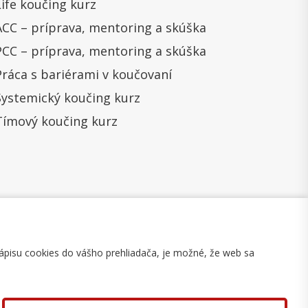
Life koučing kurz
ACC – príprava, mentoring a skúška
PCC – príprava, mentoring a skúška
Práca s bariérami v koučovaní
Systemický koučing kurz
Tímový koučing kurz
ápisu cookies do vášho prehliadača, je možné, že web sa
mulár na odstúpenie
Mapa stránky