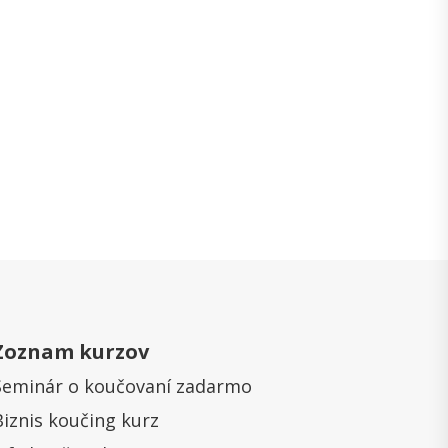
Zoznam kurzov
Seminár o koučovaní zadarmo
Biznis koučing kurz