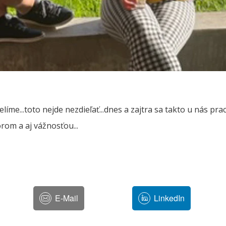
íme...toto nejde nezdieľať...dnes a zajtra sa takto u nás pracu
rom a aj vážnosťou...
E-Mail
LinkedIn