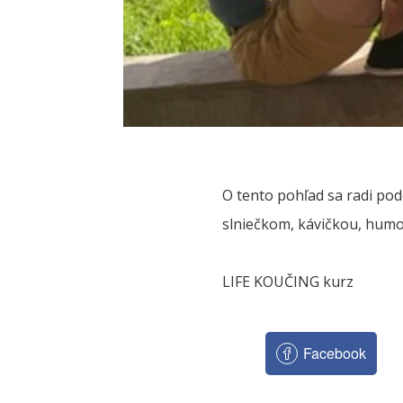
O tento pohľad sa radi podel
slniečkom, kávičkou, humo
LIFE KOUČING kurz
Facebook