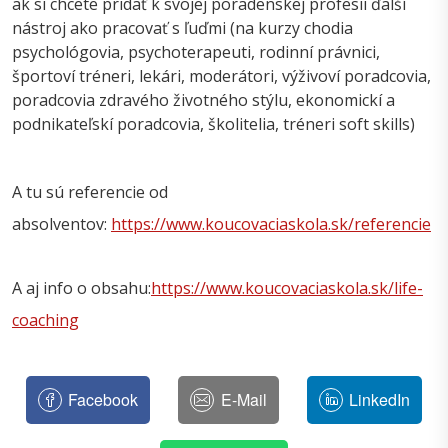
ak si chcete pridať k svojej poradenskej profesii ďalší
nástroj ako pracovať s ľuďmi (na kurzy chodia
psychológovia, psychoterapeuti, rodinní právnici,
športoví tréneri, lekári, moderátori, výživoví poradcovia,
poradcovia zdravého životného stýlu, ekonomickí a
podnikateľskí poradcovia, školitelia, tréneri soft skills)
A tu sú referencie od
absolventov:
https://www.koucovaciaskola.sk/referencie
A aj info o obsahu:
https://www.koucovaciaskola.sk/life-
coaching
Facebook
E-Mail
LinkedIn