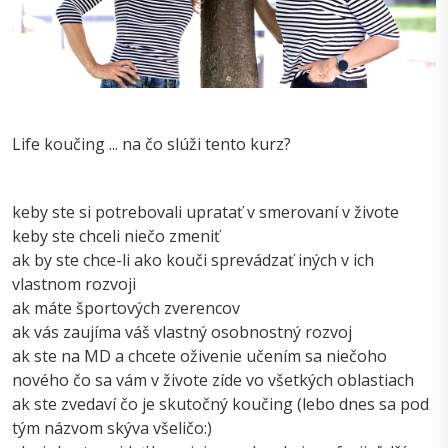
Life koučing ... na čo slúži tento kurz?
keby ste si potrebovali upratať v smerovaní v živote
keby ste chceli niečo zmeniť
ak by ste chce-li ako kouči sprevádzať iných v ich
vlastnom rozvoji
ak máte športových zverencov
ak vás zaujíma váš vlastný osobnostný rozvoj
ak ste na MD a chcete oživenie učením sa niečoho
nového čo sa vám v živote zíde vo všetkých oblastiach
ak ste zvedaví čo je skutočný koučing (lebo dnes sa pod
tým názvom skýva všeličo:)