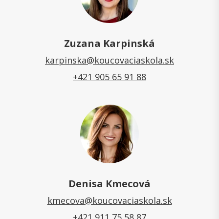
Zuzana Karpinská
karpinska@koucovaciaskola.sk
+421 905 65 91 88
Denisa Kmecová
kmecova@koucovaciaskola.sk
+421 911 75 58 87