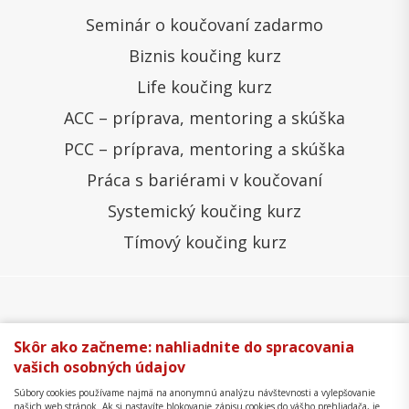
Seminár o koučovaní zadarmo
Biznis koučing kurz
Life koučing kurz
ACC – príprava, mentoring a skúška
PCC – príprava, mentoring a skúška
Práca s bariérami v koučovaní
Systemický koučing kurz
Tímový koučing kurz
Všeobecné obchodné podmienky
Správa cookies
Skôr ako začneme: nahliadnite do spracovania
vašich osobných údajov
Ochrana osobných údajov
Reklamačný poriadok
Súbory cookies používame najmä na anonymnú analýzu návštevnosti a vylepšovanie
Formulár na odstúpenie
Mapa stránky
našich web stránok. Ak si nastavíte blokovanie zápisu cookies do vášho prehliadača, je