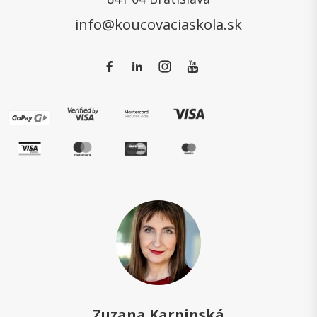
info@koucovaciaskola.sk
Zuzana Karpinská