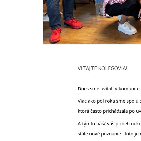
VITAJTE KOLEGOVIA!
Dnes sme uvítali v komunite 
Viac ako pol roka sme spolu s
ktorá často prichádzala po u
A 
týmto náš/ váš pribeh neko
stále nové poznanie…toto je 