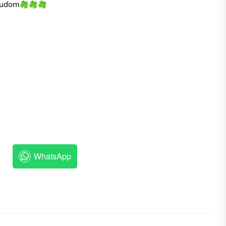
 ľuďom
WhatsApp