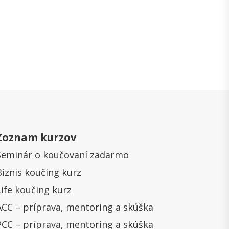
Zoznam kurzov
Seminár o koučovaní zadarmo
Biznis koučing kurz
Life koučing kurz
ACC – príprava, mentoring a skúška
PCC – príprava, mentoring a skúška