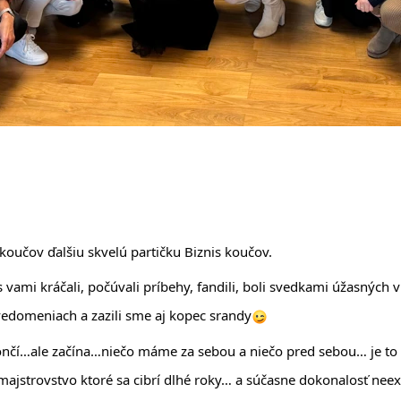
koučov ďalšiu skvelú partičku Biznis koučov. 
 vami kráčali, počúvali príbehy, fandili, boli svedkami úžasných vh
vedomeniach a zazili sme aj kopec srandy
nčí…ale začína…niečo máme za sebou a niečo pred sebou… je to p
majstrovstvo ktoré sa cibrí dlhé roky… a súčasne dokonalosť neexi