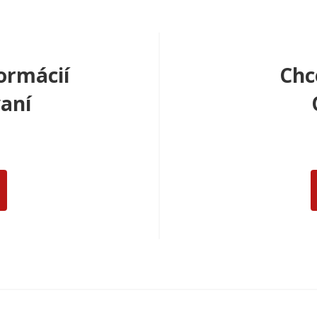
ormácií
Chc
aní