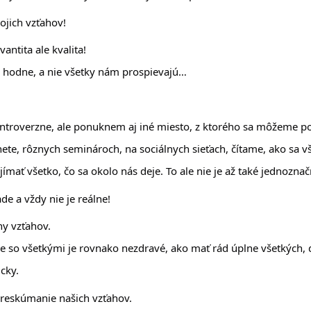
vojich vzťahov!
vantita ale kvalita!
 hodne, a nie všetky nám prospievajú…
troverzne, ale ponuknem aj iné miesto, z ktorého sa môžeme poz
nete, rôznych seminároch, na sociálnych sieťach, čítame, ako sa v
ímať všetko, čo sa okolo nás deje. To ale nie je až také jednoznač
ade a vždy nie je reálne!
y vzťahov. 
 so všetkými je rovnako nezdravé, ako mať rád úplne všetkých, d
cky. 
preskúmanie našich vzťahov. 