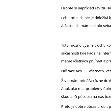
Urobte si napríklad revíziu s
Lebo pri nich nie je dôležitá k
A často ich máme okolo seba
Toto možno vyznie trochu kon
súčasnosti kde kade na inter
máme všetkých prijímať a prij
Nič také ako ..... všetkých, vš
Život nám prináša rôzne druh
A tak ako mať problémy úplne
škodia, či pôsobia na nás toxi
Preto je dobre občas urobiť 