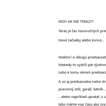
KEDY AK NIE TERAZ??
Teraz je čas novoročných pre
Nové začiatky alebo konce...
Niektorí si dávajú predsavzat
Niekedy to vydrží pár týzdnov
Lebo k tomu okrem predsavza
A sú aj predsavzatia ineho d
pracovný stôl, garáž, šatník...
…alebo napríklad upratať ,v 
lebo máme viac času ako zvyč