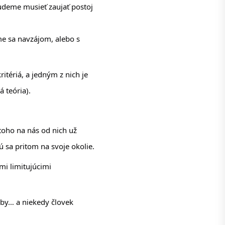
udeme musieť zaujať postoj 
e sa navzájom, alebo s 
itériá, a jedným z nich je 
 teória). 
e toho na nás od nich už 
ajú sa pritom na svoje okolie. 
i limitujúcimi 
eby… a niekedy človek 