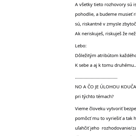
A všetky tieto rozhovory sú 
pohodlie, a budeme musieť rie
sú, riskantné v zmysle zbytoč
Ak neriskuješ, riskuješ že neži
Lebo:
Dôležitým atribútom každého v
K sebe a aj k tomu druhé
...................................
NO A ČO JE ÚLOHOU KOUČA
pri týchto témach? 
Vieme človeku vytvoriť bezpeč
pomôcť mu to vyriešiť a tak 
uľahčiť jeho  rozhodovanie/za