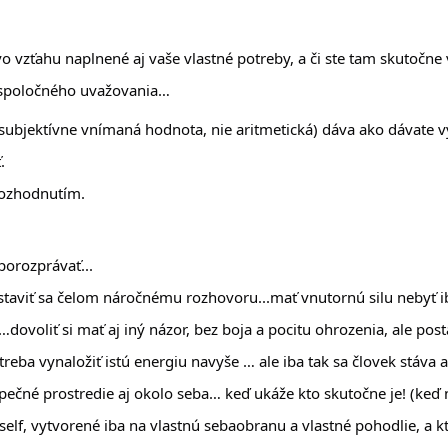
o vzťahu naplnené aj vaše vlastné potreby, a či ste tam skutočne vi
 spoločného uvažovania…
ubjektívne vnímaná hodnota, nie aritmetická) dáva ako dávate vy j
. 
 rozhodnutím. 
porozprávať... 
viť sa čelom náročnému rozhovoru...mať vnutornú silu nebyť iba
 …dovoliť si mať aj iný názor, bez boja a pocitu ohrozenia, ale posta
reba vynaložiť istú energiu navyše … ale iba tak sa človek stáva au
ečné prostredie aj okolo seba… keď ukáže kto skutočne je! (keď n
lf, vytvorené iba na vlastnú sebaobranu a vlastné pohodlie, a ktoré