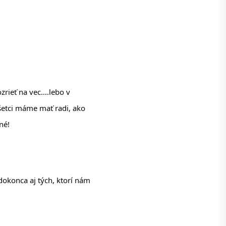
rieť na vec….lebo v 
šetci máme mať radi, ako 
né!
okonca aj tých, ktorí nám 