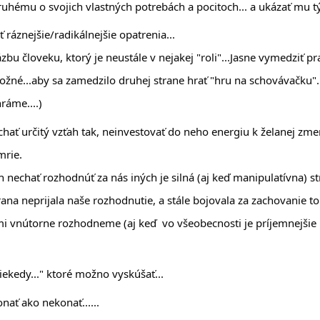
ému o svojich vlastných potrebách a pocitoch... a ukázať mu tým
 ráznejšie/radikálnejšie opatrenia...
bu človeku, ktorý je neustále v nejakej "roli"...Jasne vymedziť pra
žné...aby sa zamedzilo druhej strane hrať "hru na schovávačku"...
ráme....)
chať určitý vzťah tak, neinvestovať do neho energiu k želanej zme
rie. 
 nechať rozhodnúť za nás iných je silná (aj keď manipulatívna) st
ana neprijala naše rozhodnutie, a stále bojovala za zachovanie toh
ami vnútorne rozhodneme (aj keď  vo všeobecnosti je príjemnejšie 
niekedy..." ktoré možno vyskúšať...
nať ako nekonať......