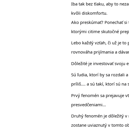
Iba tak bez tlaku, aby to ne
kvôli diskomfortu. 
Ako preskúmať? Ponechať si t
ktorými citime skutočné prep
Lebo každý vzťah, či už je to 
rovnováha prijímania a dávan
Dôležité je investovať svoju
Sú ľudia, ktorí by sa rozdali a
príliš.... a sú takí, ktorí sú 
Prvý fenomén sa prejavuje vte
presvedčeniami…
Druhý fenomén je dôležitý v r
zostane uviaznutý v tomto o