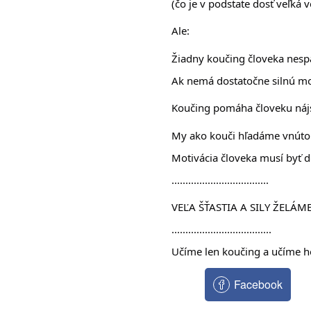
(čo je v podstate dosť veľká 
Ale:
Žiadny koučing človeka nespa
Ak nemá dostatočne silnú moti
Koučing pomáha človeku nájsť
My ako kouči hľadáme vnútor
Motivácia človeka musí byť do
...................................
VEĽA ŠŤASTIA A SILY ŽELÁM
....................................
Učíme len koučing a učíme h
Facebook