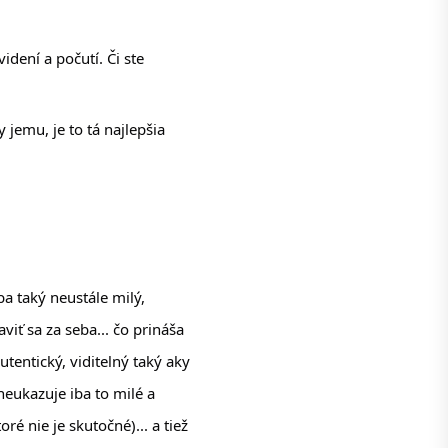
dení a počutí. Či ste 
emu, je to tá najlepšia 
 taký neustále milý, 
viť sa za seba... čo prináša 
tentický, viditelný taký aky 
eukazuje iba to milé a 
 nie je skutočné)... a tiež 