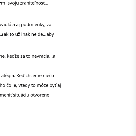
  svoju zraniteľnosť...
vidlá a aj podmienky, za 
(ak to už inak nejde...aby 
ne, keďže sa to nevracia…a 
ratégia. Keď chceme niečo 
o čo je, vtedy to môze byť aj 
meniť situáciu otvorene 