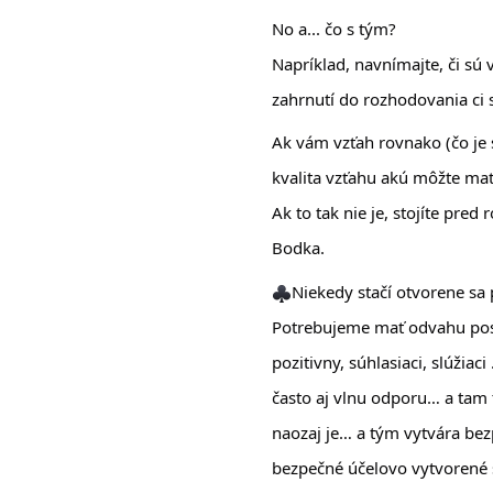
No a... čo s tým? 
Napríklad, navnímajte, či sú v
zahrnutí do rozhodovania ci
Ak vám vzťah rovnako (čo je s
kvalita vzťahu akú môžte mať
Ak to tak nie je, stojíte pred
Bodka. 
Niekedy stačí otvorene sa 
Potrebujeme mať odvahu posta
pozitivny, súhlasiaci, slúžiaci
často aj vlnu odporu… a tam t
naozaj je… a tým vytvára bezp
bezpečné účelovo vytvorené se