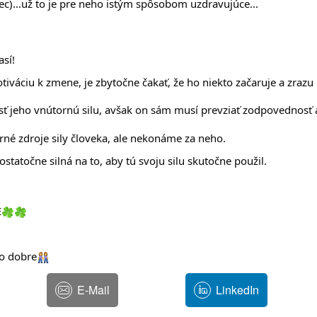
vec)...už to je pre neho istým spôsobom uzdravujúce...
sí!
váciu k zmene, je zbytočne čakať, že ho niekto začaruje a zrazu 
 jeho vnútornú silu, avšak on sám musí prevziať zodpovednosť a 
né zdroje sily človeka, ale nekonáme za neho.
statočne silná na to, aby tú svoju silu skutočne použil.
E
o dobre
E-Mail
LinkedIn