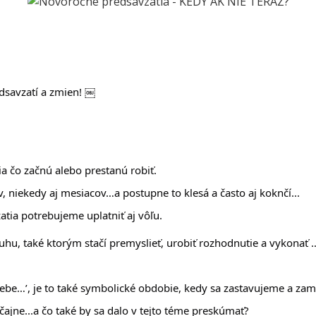
dsavzatí a zmien! ￼
ia čo začnú alebo prestanú robiť.
, niekedy aj mesiacov…a postupne to klesá a často aj koknčí...
tia potrebujeme uplatniť aj vôľu.
ruhu, také ktorým stačí premyslieť, urobiť rozhodnutie a vykonať 
 
sebe…’, je to také symbolické obdobie, kedy sa zastavujeme a zam
ajne...a čo také by sa dalo v tejto téme preskúmať?