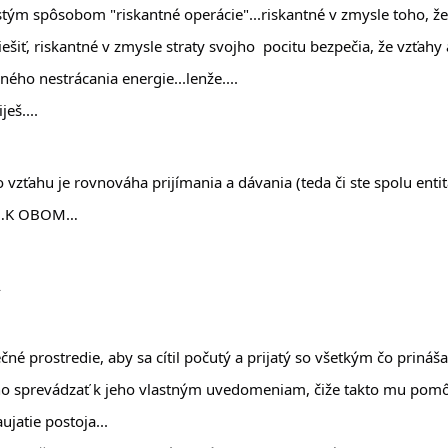
istým spôsobom "riskantné operácie"...riskantné v zmysle toho, že
šiť, riskantné v zmysle straty svojho  pocitu bezpečia, že vzťahy 
ného nestrácania energie...lenže....
ješ....
zťahu je rovnováha prijímania a dávania (teda či ste spolu entita) 
mu…K OBOM…
 
né prostredie, aby sa cítil počutý a prijatý so všetkým čo prináša
ho sprevádzať k jeho vlastným uvedomeniam, čiže takto mu pomôcť
ujatie postoja...