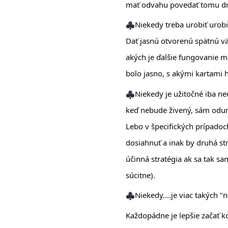
mať odvahu povedať tomu druh
Niekedy treba urobiť urobiť
Dať jasnú otvorenú spätnú väz
akých je ďalšie fungovanie mo
bolo jasno, s akými kartami h
Niekedy je užitočné iba ne
keď nebude živený, sám odum
Lebo v špecifických prípadoch
dosiahnuť a inak by druhá str
účinná stratégia ak sa tak s
súcitne). 
Niekedy....je viac takých "
Každopádne je lepšie začať ko