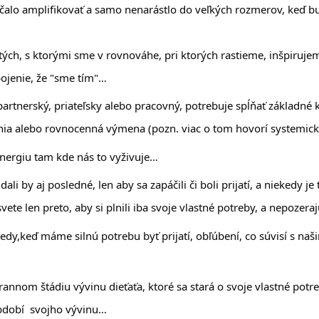
začalo amplifikovať a samo nenarástlo do veľkých rozmerov, keď b
ých, s ktorými sme v rovnováhe, pri ktorých rastieme, inšpirujem
ojenie, že "sme tím"…
partnerský, priateľsky alebo pracovný, potrebuje spĺňať základné kr
ia alebo rovnocenná výmena (pozn. viac o tom hovorí systemická
 energiu tam kde nás to vyživuje…
 dali by aj posledné, len aby sa zapáčili či boli prijatí, a niekedy j
na svete len preto, aby si plnili iba svoje vlastné potreby, a nepozer
dy,keď máme silnú potrebu byť prijatí, obľúbení, co súvisí s našim
annom štádiu vývinu dieťaťa, ktoré sa stará o svoje vlastné potr
bdobí  svojho vývinu…