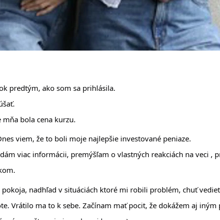
k predtým, ako som sa prihlásila. 
šať. 
e mňa bola cena kurzu. 
nes viem, že to boli moje najlepšie investované peniaze. 
adám viac informácii, premýšľam o vlastných reakciách na veci ,
kom. 
 pokoja, nadhľad v situáciách ktoré mi robili problém, chuť vedieť vi
te. Vrátilo ma to k sebe. Začínam mať pocit, že dokážem aj iným p