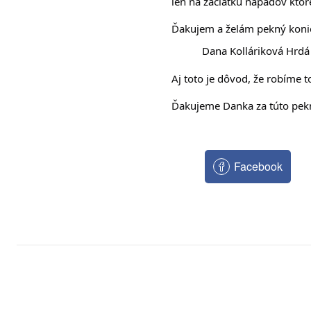
len na začiatku nápadov ktoré
Ďakujem a želám pekný koniec 
           Dana Kolláriková Hrdá
Aj toto je dôvod, že robíme 
Ďakujeme Danka za túto peknú
Facebook