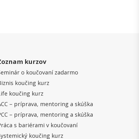
Zoznam kurzov
Seminár o koučovaní zadarmo
Biznis koučing kurz
Life koučing kurz
ACC – príprava, mentoring a skúška
PCC – príprava, mentoring a skúška
Práca s bariérami v koučovaní
Systemický koučing kurz