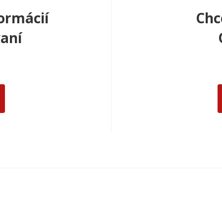
ormácií
Chc
aní