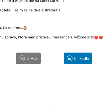
 mám a ešte ani nie na konci kurzu .-)  
leta.  Teším sa na ďalšie stretnutie.
to, čo robíme…
 správu, ktorá nám pristala v messengeri. Vážime si to
E-Mail
LinkedIn