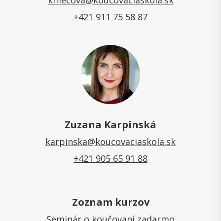
kmecova@koucovaciaskola.sk
+421 911 75 58 87
Zuzana Karpinská
karpinska@koucovaciaskola.sk
+421 905 65 91 88
Zoznam kurzov
Seminár o koučovaní zadarmo