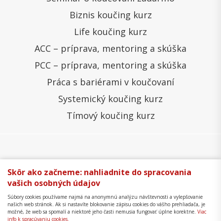
Biznis koučing kurz
Life koučing kurz
ACC – príprava, mentoring a skúška
PCC – príprava, mentoring a skúška
Práca s bariérami v koučovaní
Systemický koučing kurz
Tímový koučing kurz
Všeobecné obchodné podmienky
Správa cookies
Skôr ako začneme: nahliadnite do spracovania
vašich osobných údajov
Ochrana osobných údajov
Reklamačný poriadok
Súbory cookies používame najmä na anonymnú analýzu návštevnosti a vylepšovanie
Formulár na odstúpenie
Mapa stránky
našich web stránok. Ak si nastavíte blokovanie zápisu cookies do vášho prehliadača, je
možné, že web sa spomalí a niektoré jeho časti nemusia fungovať úplne korektne.
Viac
Copyright © 2018 - 2026 Business Coaching College,
info k spracúvaniu cookies.