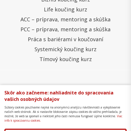
Life koučing kurz
ACC – príprava, mentoring a skúška
PCC – príprava, mentoring a skúška
Práca s bariérami v koučovaní
Systemický koučing kurz
Tímový koučing kurz
Všeobecné obchodné podmienky
Správa cookies
Skôr ako začneme: nahliadnite do spracovania
vašich osobných údajov
Ochrana osobných údajov
Reklamačný poriadok
Súbory cookies používame najmä na anonymnú analýzu návštevnosti a vylepšovanie
Formulár na odstúpenie
Mapa stránky
našich web stránok. Ak si nastavíte blokovanie zápisu cookies do vášho prehliadača, je
možné, že web sa spomalí a niektoré jeho časti nemusia fungovať úplne korektne.
Viac
Copyright © 2018 - 2026 Business Coaching College,
info k spracúvaniu cookies.
s.r.o.