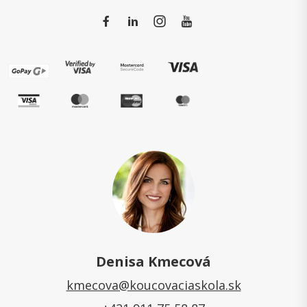
Denisa Kmecová
kmecova@koucovaciaskola.sk