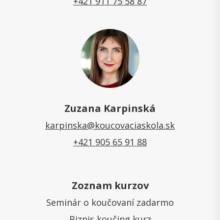
+421 911 75 58 87
Zuzana Karpinská
karpinska@koucovaciaskola.sk
+421 905 65 91 88
Zoznam kurzov
Seminár o koučovaní zadarmo
Biznis koučing kurz