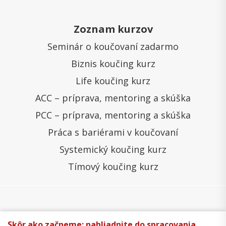
Zoznam kurzov
Seminár o koučovaní zadarmo
Biznis koučing kurz
Life koučing kurz
ACC – príprava, mentoring a skúška
PCC – príprava, mentoring a skúška
Práca s bariérami v koučovaní
Systemický koučing kurz
Tímový koučing kurz
Všeobecné obchodné podmienky
Správa cookies
Skôr ako začneme: nahliadnite do spracovania