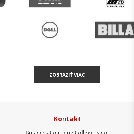
ZOBRAZIŤ VIAC
Kontakt
Business Coaching College, s.r.o.