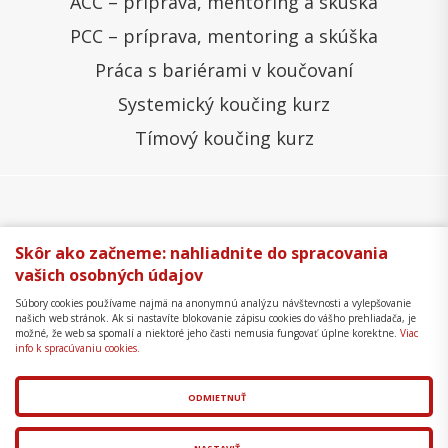
ACC – príprava, mentoring a skúška
PCC – príprava, mentoring a skúška
Práca s bariérami v koučovaní
Systemický koučing kurz
Tímový koučing kurz
Všeobecné obchodné podmienky
Správa cookies
Skôr ako začneme: nahliadnite do spracovania
vašich osobných údajov
Ochrana osobných údajov
Reklamačný poriadok
Súbory cookies používame najmä na anonymnú analýzu návštevnosti a vylepšovanie
Formulár na odstúpenie
Mapa stránky
našich web stránok. Ak si nastavíte blokovanie zápisu cookies do vášho prehliadača, je
možné, že web sa spomalí a niektoré jeho časti nemusia fungovať úplne korektne.
Viac
Copyright © 2018 - 2026 Business Coaching College,
info k spracúvaniu cookies.
s.r.o.
ODMIETNUŤ
Tvorba web stránok
a
redakčný systém
od
AlejTech,
spol. s r.o.