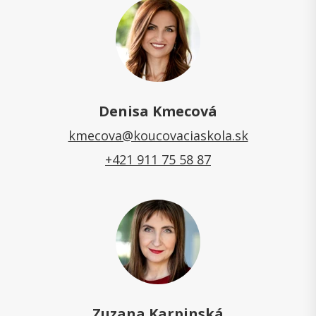
Denisa Kmecová
kmecova@koucovaciaskola.sk
+421 911 75 58 87
Zuzana Karpinská