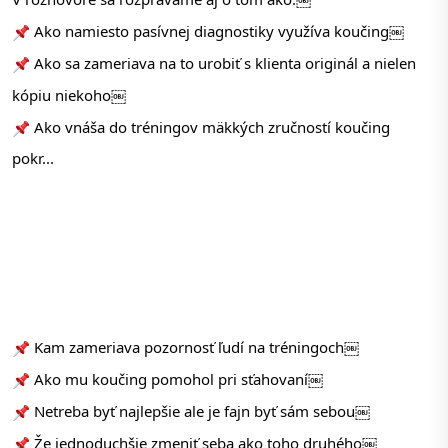
 Ako namiesto pasívnej diagnostiky využíva koučing￼
 Ako sa zameriava na to urobiť s klienta originál a nielen 
kópiu niekoho￼
 Ako vnáša do tréningov mäkkých zručností koučing
pokr...
 Kam zameriava pozornosť ľudí na tréningoch￼
 Ako mu koučing pomohol pri sťahovaní￼
 Netreba byť najlepšie ale je fajn byť sám sebou￼
 Že jednoduchšie zmeniť seba ako toho druhého￼