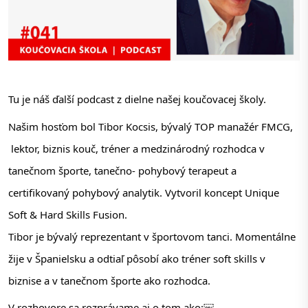
Tu je náš ďalší podcast z dielne našej koučovacej školy. 
Našim hosťom bol Tibor Kocsis, bývalý TOP manažér FMCG, 
 lektor, biznis kouč, tréner a medzinárodný rozhodca v 
tanečnom športe, tanečno- pohybový terapeut a 
certifikovaný pohybový analytik. Vytvoril koncept Unique 
Soft & Hard Skills Fusion. 
Tibor je bývalý reprezentant v športovom tanci. Momentálne 
žije v Španielsku a odtiaľ pôsobí ako tréner soft skills v 
biznise a v tanečnom športe ako rozhodca. 
V rozhovore sa rozprávame aj o tom ako:￼