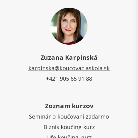
Zuzana Karpinská
karpinska@koucovaciaskola.sk
+421 905 65 91 88
Zoznam kurzov
Seminár o koučovaní zadarmo
Biznis koučing kurz
Life koučing kurz