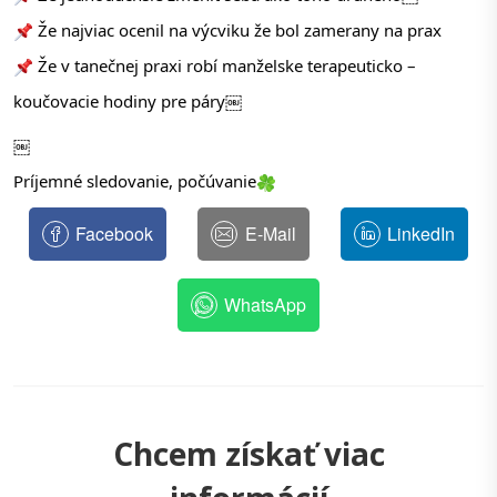
 Že najviac ocenil na výcviku že bol zamerany na prax
 Že v tanečnej praxi robí manželske terapeuticko – 
koučovacie hodiny pre páry￼
￼
Príjemné sledovanie, počúvanie
Facebook
E-Mail
LinkedIn
WhatsApp
Chcem získať viac