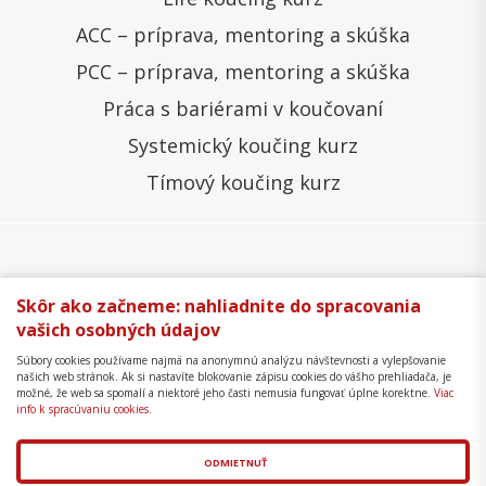
ACC – príprava, mentoring a skúška
PCC – príprava, mentoring a skúška
Práca s bariérami v koučovaní
Systemický koučing kurz
Tímový koučing kurz
Všeobecné obchodné podmienky
Správa cookies
Skôr ako začneme: nahliadnite do spracovania
vašich osobných údajov
Ochrana osobných údajov
Reklamačný poriadok
Súbory cookies používame najmä na anonymnú analýzu návštevnosti a vylepšovanie
Formulár na odstúpenie
Mapa stránky
našich web stránok. Ak si nastavíte blokovanie zápisu cookies do vášho prehliadača, je
možné, že web sa spomalí a niektoré jeho časti nemusia fungovať úplne korektne.
Viac
Copyright © 2018 - 2026 Business Coaching College,
info k spracúvaniu cookies.
s.r.o.
ODMIETNUŤ
Tvorba web stránok
a
redakčný systém
od
AlejTech,