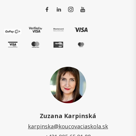
Zuzana Karpinská
karpinska@koucovaciaskola.sk