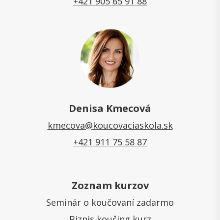
+421 905 65 91 88
Denisa Kmecová
kmecova@koucovaciaskola.sk
+421 911 75 58 87
Zoznam kurzov
Seminár o koučovaní zadarmo
Biznis koučing kurz