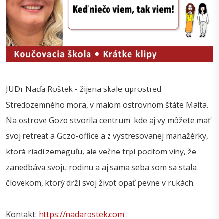
JUDr Naďa Roštek - žijena skale uprostred
Stredozemného mora, v malom ostrovnom štáte Malta.
Na ostrove Gozo stvorila centrum, kde aj vy môžete mať
svoj retreat a Gozo-office a z vystresovanej manažérky,
ktorá riadi zemeguľu, ale večne trpí pocitom viny, že
zanedbáva svoju rodinu a aj sama seba som sa stala
človekom, ktorý drží svoj život opäť pevne v rukách.
Kontakt:
https://nadarostek.com