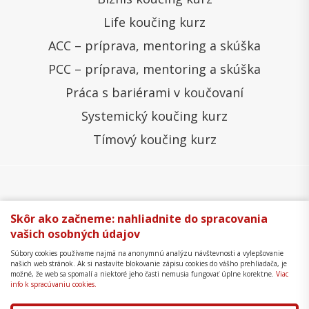
Life koučing kurz
ACC – príprava, mentoring a skúška
PCC – príprava, mentoring a skúška
Práca s bariérami v koučovaní
Systemický koučing kurz
Tímový koučing kurz
Všeobecné obchodné podmienky
Správa cookies
Skôr ako začneme: nahliadnite do spracovania
vašich osobných údajov
Ochrana osobných údajov
Reklamačný poriadok
Súbory cookies používame najmä na anonymnú analýzu návštevnosti a vylepšovanie
Formulár na odstúpenie
Mapa stránky
našich web stránok. Ak si nastavíte blokovanie zápisu cookies do vášho prehliadača, je
možné, že web sa spomalí a niektoré jeho časti nemusia fungovať úplne korektne.
Viac
Copyright © 2018 - 2026 Business Coaching College,
info k spracúvaniu cookies.
s.r.o.