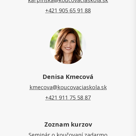
karpinska@koucovaciaskola.sk
+421 905 65 91 88
Denisa Kmecová
kmecova@koucovaciaskola.sk
+421 911 75 58 87
Zoznam kurzov
Seminár o koučovaní zadarmo