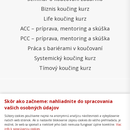
Biznis koučing kurz
Life koučing kurz
ACC – príprava, mentoring a skúška
PCC – príprava, mentoring a skúška
Práca s bariérami v koučovaní
Systemický koučing kurz
Tímový koučing kurz
Všeobecné obchodné podmienky
Správa cookies
Skôr ako začneme: nahliadnite do spracovania
vašich osobných údajov
Ochrana osobných údajov
Reklamačný poriadok
Súbory cookies používame najmä na anonymnú analýzu návštevnosti a vylepšovanie
Formulár na odstúpenie
Mapa stránky
našich web stránok. Ak si nastavíte blokovanie zápisu cookies do vášho prehliadača, je
možné, že web sa spomalí a niektoré jeho časti nemusia fungovať úplne korektne.
Viac
Copyright © 2018 - 2026 Business Coaching College,
info k spracúvaniu cookies.