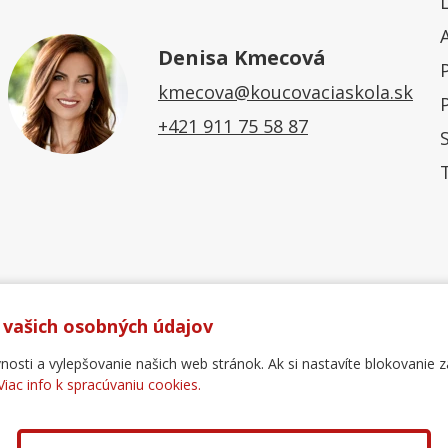
Denisa Kmecová
kmecova@koucovaciaskola.sk
+421 911 75 58 87
 vašich osobných údajov
ti a vylepšovanie našich web stránok. Ak si nastavíte blokovanie z
Viac info k spracúvaniu cookies.
Ochrana osobných údajov
Reklamačný poriadok
For
.