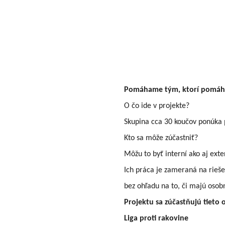
Pomáhame tým, ktorí pomáha
O čo ide v projekte?
Skupina cca 30 koučov ponúka p
Kto sa môže zúčastniť?
Môžu to byť interní ako aj exte
Ich práca je zameraná na rieše
bez ohľadu na to, či majú osob
Projektu sa zúčastňujú tieto 
Liga proti rakovine