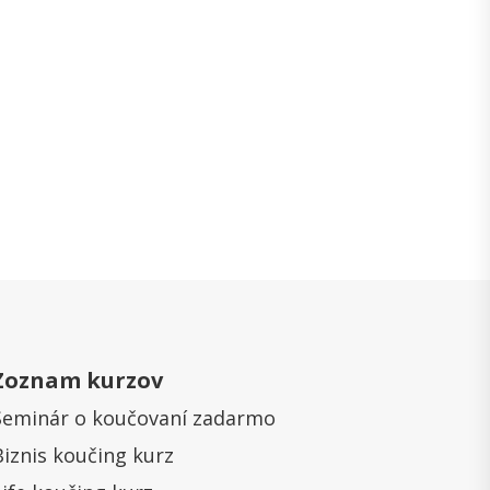
Zoznam kurzov
Seminár o koučovaní zadarmo
Biznis koučing kurz