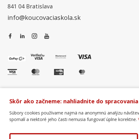
841 04 Bratislava
info@koucovaciaskola.sk
Skôr ako začneme: nahliadnite do spracovania
Súbory cookies používame najmä na anonymnú analýzu návštevnos
spomalí a niektoré jeho časti nemusia fungovať úplne korektne.
Všeobecné obchodné podmienky
Správa cookies
Copyright © 2018 - 2026 Business Coaching College, s.r.o