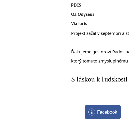
PDCS
OZ Odyseus
Via Iuris
Projekt začal v septembri a s
Ďakujeme gestorovi Radoslav
ktorý tomuto zmysluplnému 
S láskou k ľudskost
Facebook