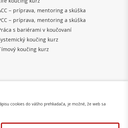
Life koučing kurz
ACC – príprava, mentoring a skúška
PCC – príprava, mentoring a skúška
Práca s bariérami v koučovaní
Systemický koučing kurz
Tímový koučing kurz
ápisu cookies do vášho prehliadača, je možné, že web sa
mulár na odstúpenie
Mapa stránky