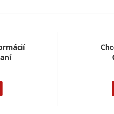
ormácií
Chc
aní