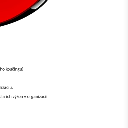
eho koučingu)
nizáciu.
ia ich výkon v organizácii