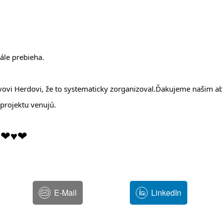
tále prebieha.
ovi Herdovi, že to systematicky
zorganizoval.
Ďakujeme našim ab
projektu venujú.
i ❤
♥❤
E-Mail
LinkedIn