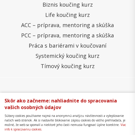
Biznis koučing kurz
Life koučing kurz
ACC – príprava, mentoring a skúška
PCC – príprava, mentoring a skúška
Práca s bariérami v koučovaní
Systemický koučing kurz
Tímový koučing kurz
Všeobecné obchodné podmienky
Správa cookies
Skôr ako začneme: nahliadnite do spracovania
vašich osobných údajov
Ochrana osobných údajov
Reklamačný poriadok
Súbory cookies používame najmä na anonymnú analýzu návštevnosti a vylepšovanie
Formulár na odstúpenie
Mapa stránky
našich web stránok. Ak si nastavíte blokovanie zápisu cookies do vášho prehliadača, je
možné, že web sa spomalí a niektoré jeho časti nemusia fungovať úplne korektne.
Viac
Copyright © 2018 - 2026 Business Coaching College,
info k spracúvaniu cookies.