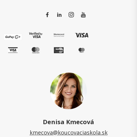
Denisa Kmecová
kmecova@koucovaciaskola.sk