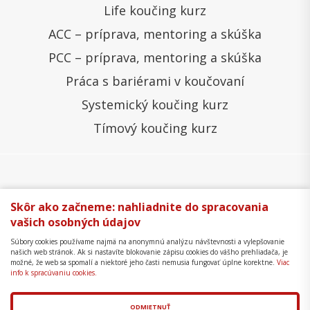
Life koučing kurz
ACC – príprava, mentoring a skúška
PCC – príprava, mentoring a skúška
Práca s bariérami v koučovaní
Systemický koučing kurz
Tímový koučing kurz
Všeobecné obchodné podmienky
Správa cookies
Skôr ako začneme: nahliadnite do spracovania
vašich osobných údajov
Ochrana osobných údajov
Reklamačný poriadok
Súbory cookies používame najmä na anonymnú analýzu návštevnosti a vylepšovanie
Formulár na odstúpenie
Mapa stránky
našich web stránok. Ak si nastavíte blokovanie zápisu cookies do vášho prehliadača, je
možné, že web sa spomalí a niektoré jeho časti nemusia fungovať úplne korektne.
Viac
Copyright © 2018 - 2026 Business Coaching College,
info k spracúvaniu cookies.
s.r.o.
ODMIETNUŤ