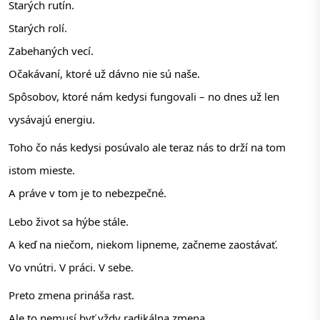
Starých rutín.
Starých rolí.
Zabehaných vecí.
Očakávaní, ktoré už dávno nie sú naše.
Spôsobov, ktoré nám kedysi fungovali – no dnes už len 
vysávajú energiu.
Toho čo nás kedysi posúvalo ale teraz nás to drží na tom 
istom mieste.
A práve v tom je to nebezpečné.
Lebo život sa hýbe stále. 
A keď na niečom, niekom lipneme, začneme zaostávať. 
Vo vnútri. V práci. V sebe.
Preto zmena prináša rast.
Ale to nemusí byť vždy radikálna zmena…