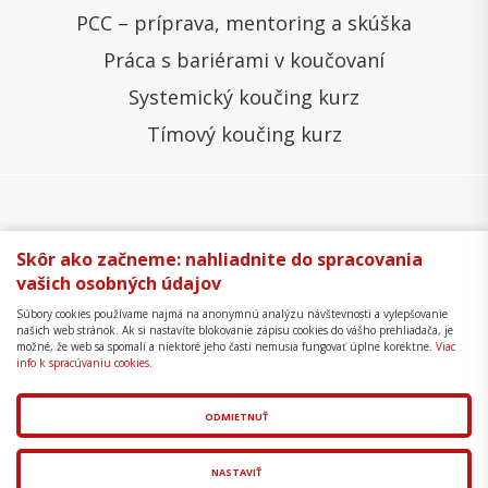
PCC – príprava, mentoring a skúška
Práca s bariérami v koučovaní
Systemický koučing kurz
Tímový koučing kurz
Všeobecné obchodné podmienky
Správa cookies
Skôr ako začneme: nahliadnite do spracovania
vašich osobných údajov
Ochrana osobných údajov
Reklamačný poriadok
Súbory cookies používame najmä na anonymnú analýzu návštevnosti a vylepšovanie
Formulár na odstúpenie
Mapa stránky
našich web stránok. Ak si nastavíte blokovanie zápisu cookies do vášho prehliadača, je
možné, že web sa spomalí a niektoré jeho časti nemusia fungovať úplne korektne.
Viac
Copyright © 2018 - 2026 Business Coaching College,
info k spracúvaniu cookies.
s.r.o.
ODMIETNUŤ
Tvorba web stránok
a
redakčný systém
od
AlejTech,
spol. s r.o.
NASTAVIŤ