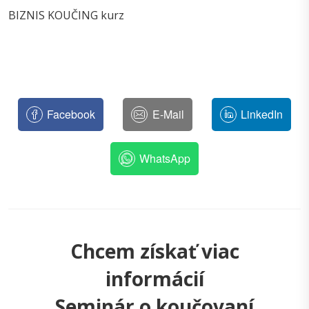
BIZNIS KOUČING kurz
Facebook
E-Mail
LinkedIn
WhatsApp
Chcem získať viac
informácií
Seminár o koučovaní