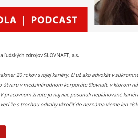
ka ľudských zdrojov SLOVNAFT, a.s.
 takmer 20 rokov svojej kariéry, či už ako advokát v súkromne
ho útvaru v medzinárodnom korporáte Slovnaft, v ktorom ná
. V pracovnom živote ju najviac posunuli neplánované kariér
o verí že s trochou odvahy vkročiť do neznáma vieme len získ