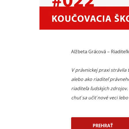
Alžbeta Grácová – Riaditeľ
V právnickej praxi strávila
alebo ako riaditeľ právne
riaditeľa ľudských zdrojov
chuť sa učiť nové veci leb
PREHRAŤ