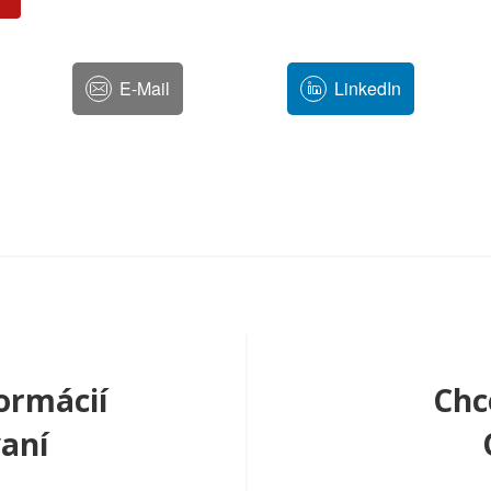
E-Mail
LinkedIn
ormácií
Chc
aní