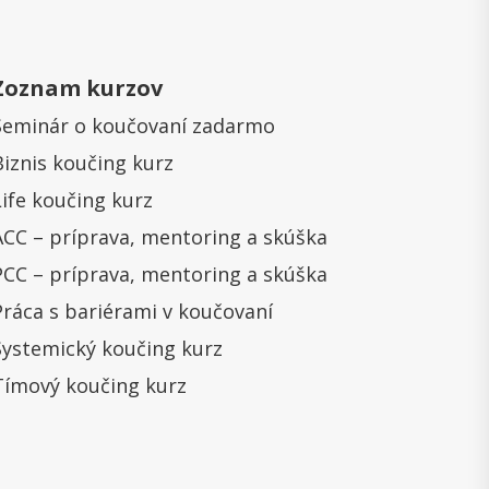
Zoznam kurzov
Seminár o koučovaní zadarmo
Biznis koučing kurz
Life koučing kurz
ACC – príprava, mentoring a skúška
PCC – príprava, mentoring a skúška
Práca s bariérami v koučovaní
Systemický koučing kurz
Tímový koučing kurz