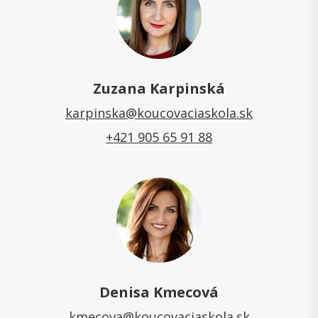
Zuzana Karpinská
karpinska@koucovaciaskola.sk
+421 905 65 91 88
Denisa Kmecová
kmecova@koucovaciaskola.sk