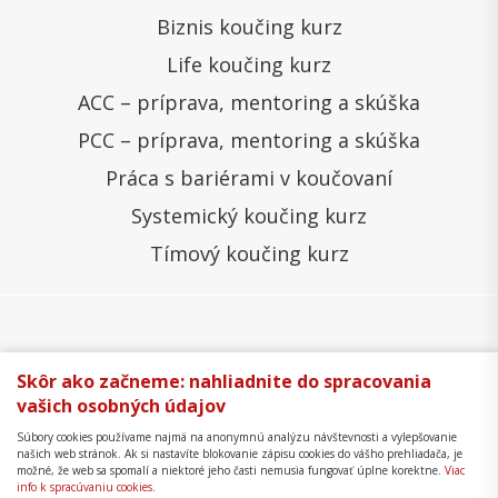
Biznis koučing kurz
Life koučing kurz
ACC – príprava, mentoring a skúška
PCC – príprava, mentoring a skúška
Práca s bariérami v koučovaní
Systemický koučing kurz
Tímový koučing kurz
Všeobecné obchodné podmienky
Správa cookies
Skôr ako začneme: nahliadnite do spracovania
vašich osobných údajov
Ochrana osobných údajov
Reklamačný poriadok
Súbory cookies používame najmä na anonymnú analýzu návštevnosti a vylepšovanie
Formulár na odstúpenie
Mapa stránky
našich web stránok. Ak si nastavíte blokovanie zápisu cookies do vášho prehliadača, je
možné, že web sa spomalí a niektoré jeho časti nemusia fungovať úplne korektne.
Viac
Copyright © 2018 - 2026 Business Coaching College,
info k spracúvaniu cookies.