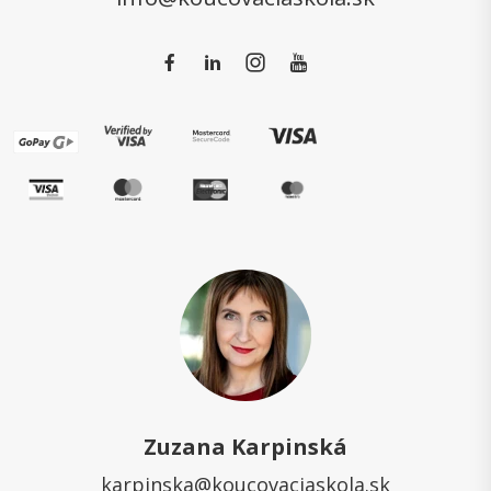
Zuzana Karpinská
karpinska@koucovaciaskola.sk