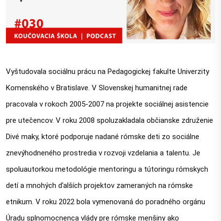
Vyštudovala sociálnu prácu na Pedagogickej fakulte Univerzity 
Komenského v Bratislave. V Slovenskej humanitnej rade 
pracovala v rokoch 2005-2007 na projekte sociálnej asistencie 
pre utečencov. V roku 2008 spoluzakladala občianske združenie 
Divé maky, ktoré podporuje nadané rómske deti zo sociálne 
znevýhodneného prostredia v rozvoji vzdelania a talentu. Je 
spoluautorkou metodológie mentoringu a tútoringu rómskych 
detí a mnohých ďalších projektov zameraných na rómske 
etnikum. V roku 2022 bola vymenovaná do poradného orgánu 
Úradu splnomocnenca vlády pre rómske menšiny ako 