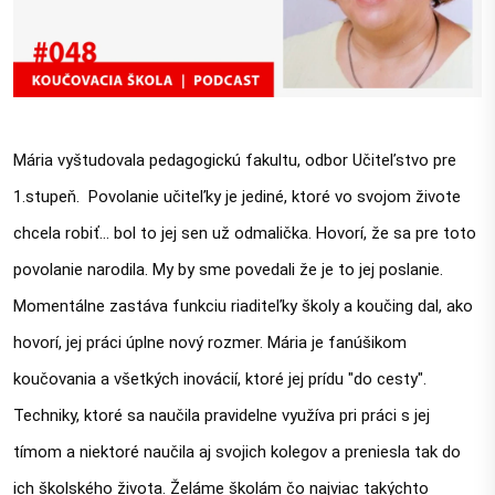
Mária vyštudovala pedagogickú fakultu, odbor Učiteľstvo pre 
1.stupeň.  Povolanie učiteľky je jediné, ktoré vo svojom živote 
chcela robiť... bol to jej sen už odmalička. Hovorí, že sa pre toto 
povolanie narodila. My by sme povedali že je to jej poslanie. 
Momentálne zastáva funkciu riaditeľky školy a koučing dal, ako 
hovorí, jej práci úplne nový rozmer. Mária je fanúšikom 
koučovania a všetkých inovácií, ktoré jej prídu "do cesty". 
Techniky, ktoré sa naučila pravidelne využíva pri práci s jej 
tímom a niektoré naučila aj svojich kolegov a preniesla tak do 
ich školského života. Želáme školám čo najviac takýchto 