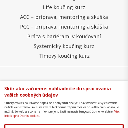
Life koučing kurz
ACC – príprava, mentoring a skúška
PCC – príprava, mentoring a skúška
Práca s bariérami v koučovaní
Systemický koučing kurz
Tímový koučing kurz
Všeobecné obchodné podmienky
Správa cookies
Skôr ako začneme: nahliadnite do spracovania
vašich osobných údajov
Ochrana osobných údajov
Reklamačný poriadok
Súbory cookies používame najmä na anonymnú analýzu návštevnosti a vylepšovanie
Formulár na odstúpenie
Mapa stránky
našich web stránok. Ak si nastavíte blokovanie zápisu cookies do vášho prehliadača, je
možné, že web sa spomalí a niektoré jeho časti nemusia fungovať úplne korektne.
Viac
Copyright © 2018 - 2026 Business Coaching College,
info k spracúvaniu cookies.
s.r.o.