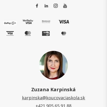
Zuzana Karpinská
karpinska@koucovaciaskola.sk
+421 905 65 91 88