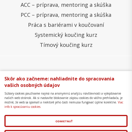
ACC – príprava, mentoring a skúška
PCC – príprava, mentoring a skúška
Práca s bariérami v koučovaní
Systemický koučing kurz
Tímový koučing kurz
Všeobecné obchodné podmienky
Správa cookies
Skôr ako začneme: nahliadnite do spracovania
vašich osobných údajov
Ochrana osobných údajov
Reklamačný poriadok
Súbory cookies používame najmä na anonymnú analýzu návštevnosti a vylepšovanie
Formulár na odstúpenie
Mapa stránky
našich web stránok. Ak si nastavíte blokovanie zápisu cookies do vášho prehliadača, je
možné, že web sa spomalí a niektoré jeho časti nemusia fungovať úplne korektne.
Viac
Copyright © 2018 - 2026 Business Coaching College,
info k spracúvaniu cookies.
s.r.o.
ODMIETNUŤ
Tvorba web stránok
a
redakčný systém
od
AlejTech,
spol. s r.o.