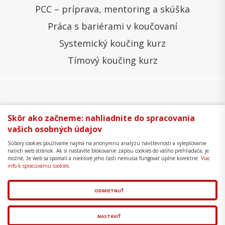
PCC – príprava, mentoring a skúška
Práca s bariérami v koučovaní
Systemický koučing kurz
Tímový koučing kurz
Všeobecné obchodné podmienky
Správa cookies
Skôr ako začneme: nahliadnite do spracovania
vašich osobných údajov
Ochrana osobných údajov
Reklamačný poriadok
Súbory cookies používame najmä na anonymnú analýzu návštevnosti a vylepšovanie
Formulár na odstúpenie
Mapa stránky
našich web stránok. Ak si nastavíte blokovanie zápisu cookies do vášho prehliadača, je
možné, že web sa spomalí a niektoré jeho časti nemusia fungovať úplne korektne.
Viac
Copyright © 2018 - 2026 Business Coaching College,
info k spracúvaniu cookies.
s.r.o.
ODMIETNUŤ
Tvorba web stránok
a
redakčný systém
od
AlejTech,
spol. s r.o.
NASTAVIŤ