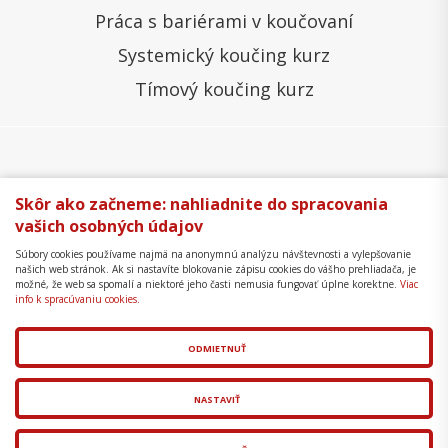
Práca s bariérami v koučovaní
Systemický koučing kurz
Tímový koučing kurz
Všeobecné obchodné podmienky
Správa cookies
Skôr ako začneme: nahliadnite do spracovania
vašich osobných údajov
Ochrana osobných údajov
Reklamačný poriadok
Súbory cookies používame najmä na anonymnú analýzu návštevnosti a vylepšovanie
Formulár na odstúpenie
Mapa stránky
našich web stránok. Ak si nastavíte blokovanie zápisu cookies do vášho prehliadača, je
možné, že web sa spomalí a niektoré jeho časti nemusia fungovať úplne korektne.
Viac
Copyright © 2018 - 2026 Business Coaching College,
info k spracúvaniu cookies.
s.r.o.
ODMIETNUŤ
Tvorba web stránok
a
redakčný systém
od
AlejTech,
spol. s r.o.
NASTAVIŤ