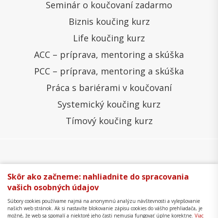
Seminár o koučovaní zadarmo
Biznis koučing kurz
Life koučing kurz
ACC – príprava, mentoring a skúška
PCC – príprava, mentoring a skúška
Práca s bariérami v koučovaní
Systemický koučing kurz
Tímový koučing kurz
Všeobecné obchodné podmienky
Správa cookies
Skôr ako začneme: nahliadnite do spracovania
vašich osobných údajov
Ochrana osobných údajov
Reklamačný poriadok
Súbory cookies používame najmä na anonymnú analýzu návštevnosti a vylepšovanie
Formulár na odstúpenie
Mapa stránky
našich web stránok. Ak si nastavíte blokovanie zápisu cookies do vášho prehliadača, je
možné, že web sa spomalí a niektoré jeho časti nemusia fungovať úplne korektne.
Viac