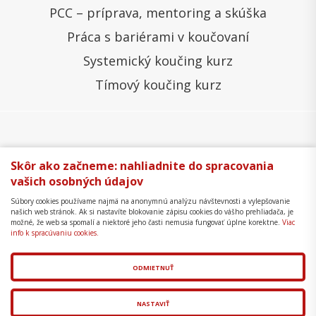
PCC – príprava, mentoring a skúška
Práca s bariérami v koučovaní
Systemický koučing kurz
Tímový koučing kurz
Všeobecné obchodné podmienky
Správa cookies
Skôr ako začneme: nahliadnite do spracovania
vašich osobných údajov
Ochrana osobných údajov
Reklamačný poriadok
Súbory cookies používame najmä na anonymnú analýzu návštevnosti a vylepšovanie
Formulár na odstúpenie
Mapa stránky
našich web stránok. Ak si nastavíte blokovanie zápisu cookies do vášho prehliadača, je
možné, že web sa spomalí a niektoré jeho časti nemusia fungovať úplne korektne.
Viac
Copyright © 2018 - 2026 Business Coaching College,
info k spracúvaniu cookies.
s.r.o.
ODMIETNUŤ
Tvorba web stránok
a
redakčný systém
od
AlejTech,
spol. s r.o.
NASTAVIŤ