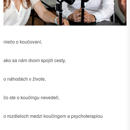
niečo o koučovaní,
ako sa nám dvom spojili cesty,
o n
áhodách v živote,
čo ste o koučingu nevedeli,
o rozdieloch medzi koučingom a psychoterapiou