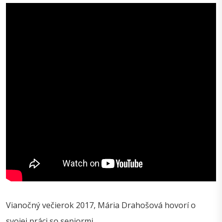
Vianočný večierok 2017, Mária Drahošová hovorí o
svojej práci so seniormi