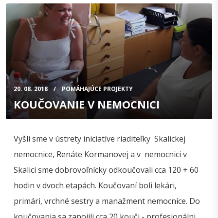
20. 08. 2018
POMÁHAJÚCE PROJEKTY
KOUČOVANIE V NEMOCNICI
Vyšli sme v ústrety iniciatíve riaditeľky Skalickej
nemocnice, Renáte Kormanovej a v nemocnici v
Skalici sme dobrovoľnícky odkoučovali cca 120 + 60
hodin v dvoch etapách. Koučovaní boli lekári,
primári, vrchné sestry a manažment nemocnice. Do
koučovania sa zapojili cca 20 kouči - profesionálni …