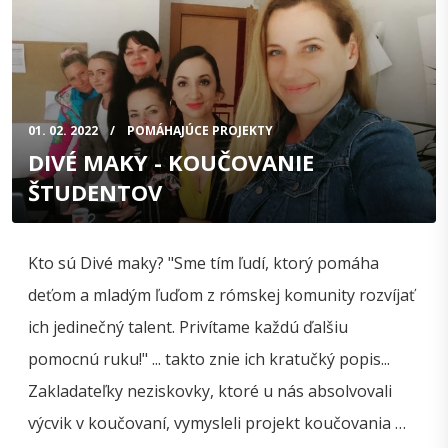
01. 02. 2022
POMÁHAJÚCE PROJEKTY
DIVÉ MAKY - KOUČOVANIE
ŠTUDENTOV
Kto sú Divé maky? "Sme tím ľudí, ktorý pomáha
deťom a mladým ľuďom z rómskej komunity rozvíjať
ich jedinečný talent. Privítame každú ďalšiu
pomocnú ruku!" ... takto znie ich kratučký popis...
Zakladateľky neziskovky, ktoré u nás absolvovali
výcvik v koučovaní, vymysleli projekt koučovania …