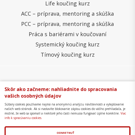
Life koučing kurz
ACC – príprava, mentoring a skúška
PCC – príprava, mentoring a skúška
Práca s bariérami v koučovaní
Systemický koučing kurz
Tímový koučing kurz
Všeobecné obchodné podmienky
Správa cookies
Skôr ako začneme: nahliadnite do spracovania
vašich osobných údajov
Ochrana osobných údajov
Reklamačný poriadok
Súbory cookies používame najmä na anonymnú analýzu návštevnosti a vylepšovanie
Formulár na odstúpenie
Mapa stránky
našich web stránok. Ak si nastavíte blokovanie zápisu cookies do vášho prehliadača, je
možné, že web sa spomalí a niektoré jeho časti nemusia fungovať úplne korektne.
Viac
Copyright © 2018 - 2026 Business Coaching College,
info k spracúvaniu cookies.
s.r.o.
ODMIETNUŤ
Tvorba web stránok
a
redakčný systém
od
AlejTech,