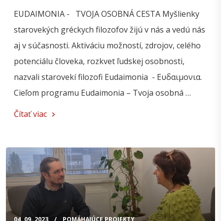
EUDAIMONIA - TVOJA OSOBNÁ CESTA Myšlienky
starovekých gréckych filozofov žijú v nás a vedú nás
aj v súčasnosti. Aktiváciu možností, zdrojov, celého
potenciálu človeka, rozkvet ľudskej osobnosti,
nazvali starovekí filozofi Eudaimonia - Ευδαιμονια.
Cieľom programu Eudaimonia – Tvoja osobná …
Čítať viac
04. 09. 2023
POMÁHAJÚCE PROJEKTY