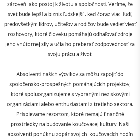
zároveň ako postoj k životu a spoločnosti. Veríme, že
svet bude lepší a biznis ľudskejší , keď čoraz viac ľudí,
predovšetkým lídrov, učiteľov a rodičov bude vedieť viesť
rozhovory, ktoré človeku pomáhajú odhaľovať zdroje
jeho vnútornej sily a učia ho preberať zodpovednosť za
svoju prácu a život.
Absolventi našich výcvikov sa môžu zapojiť do
spoločensko-prospešných pomáhajúcich projektov,
ktoré spoluorganizujeme s vybranými neziskovými
organizáciami alebo enthuziastami z tretieho sektora.
Prispievame rezortom, ktoré nemajú finančné
prostriedky na budovanie koučovacej kultury. Naši
absolventi ponúknu zopár svojich koučovacích hodín