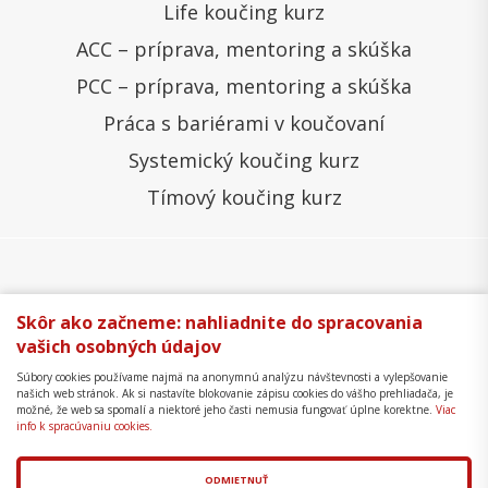
Life koučing kurz
ACC – príprava, mentoring a skúška
PCC – príprava, mentoring a skúška
Práca s bariérami v koučovaní
Systemický koučing kurz
Tímový koučing kurz
Všeobecné obchodné podmienky
Správa cookies
Skôr ako začneme: nahliadnite do spracovania
vašich osobných údajov
Ochrana osobných údajov
Reklamačný poriadok
Súbory cookies používame najmä na anonymnú analýzu návštevnosti a vylepšovanie
Formulár na odstúpenie
Mapa stránky
našich web stránok. Ak si nastavíte blokovanie zápisu cookies do vášho prehliadača, je
možné, že web sa spomalí a niektoré jeho časti nemusia fungovať úplne korektne.
Viac
Copyright © 2018 - 2026 Business Coaching College,
info k spracúvaniu cookies.
s.r.o.
ODMIETNUŤ
Tvorba web stránok
a
redakčný systém
od
AlejTech,