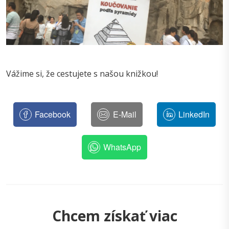
Vážime si, že cestujete s našou knižkou!
Facebook
E-Mail
LinkedIn
WhatsApp
Chcem získať viac