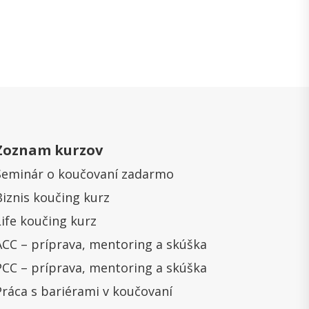
Zoznam kurzov
Seminár o koučovaní zadarmo
Biznis koučing kurz
Life koučing kurz
ACC – príprava, mentoring a skúška
PCC – príprava, mentoring a skúška
Práca s bariérami v koučovaní