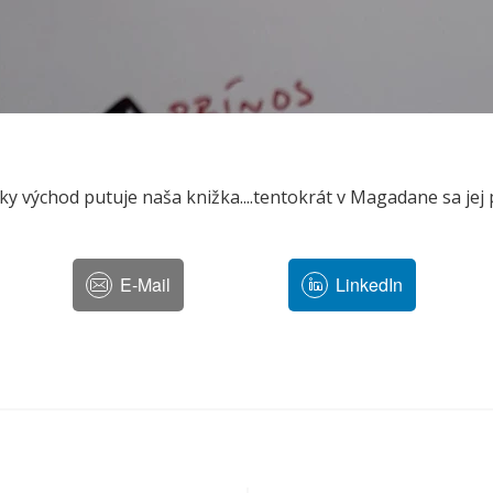
y východ putuje naša knižka....tentokrát v Magadane sa jej po
E-Mail
LinkedIn