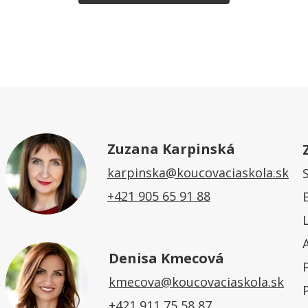
Zuzana Karpinská
karpinska@koucovaciaskola.sk
+421 905 65 91 88
Denisa Kmecová
kmecova@koucovaciaskola.sk
+421 911 75 58 87