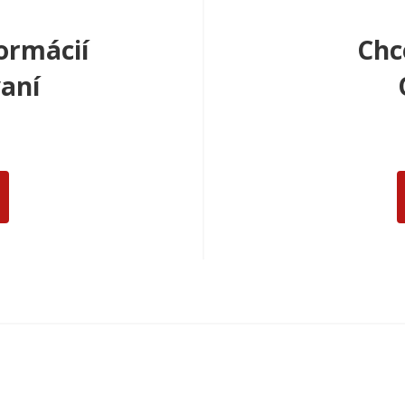
ormácií
Chc
aní