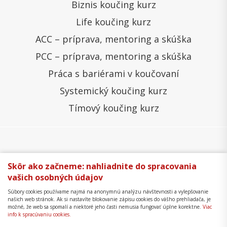
Biznis koučing kurz
Life koučing kurz
ACC – príprava, mentoring a skúška
PCC – príprava, mentoring a skúška
Práca s bariérami v koučovaní
Systemický koučing kurz
Tímový koučing kurz
Všeobecné obchodné podmienky
Správa cookies
Skôr ako začneme: nahliadnite do spracovania
vašich osobných údajov
Ochrana osobných údajov
Reklamačný poriadok
Súbory cookies používame najmä na anonymnú analýzu návštevnosti a vylepšovanie
Formulár na odstúpenie
Mapa stránky
našich web stránok. Ak si nastavíte blokovanie zápisu cookies do vášho prehliadača, je
možné, že web sa spomalí a niektoré jeho časti nemusia fungovať úplne korektne.
Viac
Copyright © 2018 - 2026 Business Coaching College,
info k spracúvaniu cookies.