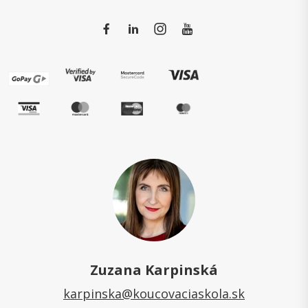
Zuzana Karpinská
karpinska@koucovaciaskola.sk