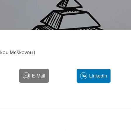
tkou Meškovou:)
E-Mail
LinkedIn