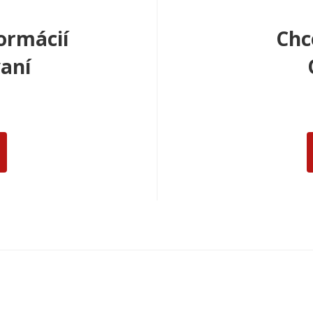
ormácií
Chc
aní