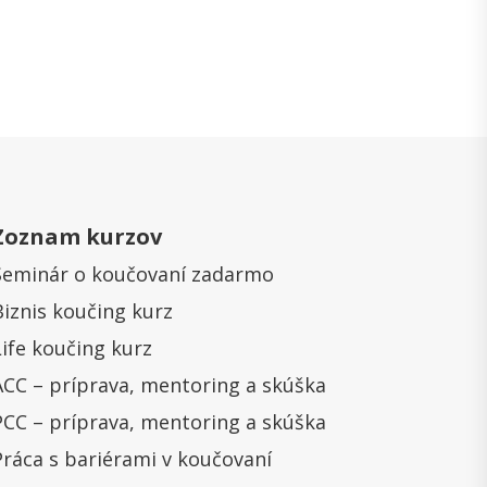
Zoznam kurzov
Seminár o koučovaní zadarmo
Biznis koučing kurz
Life koučing kurz
ACC – príprava, mentoring a skúška
PCC – príprava, mentoring a skúška
Práca s bariérami v koučovaní