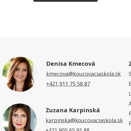
Denisa Kmecová
kmecova@koucovaciaskola.sk
+421 911 75 58 87
Zuzana Karpinská
karpinska@koucovaciaskola.sk
+421 905 65 91 88