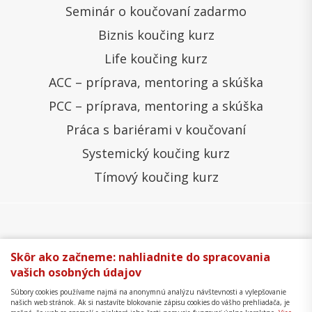
Seminár o koučovaní zadarmo
Biznis koučing kurz
Life koučing kurz
ACC – príprava, mentoring a skúška
PCC – príprava, mentoring a skúška
Práca s bariérami v koučovaní
Systemický koučing kurz
Tímový koučing kurz
Všeobecné obchodné podmienky
Správa cookies
Skôr ako začneme: nahliadnite do spracovania
vašich osobných údajov
Ochrana osobných údajov
Reklamačný poriadok
Súbory cookies používame najmä na anonymnú analýzu návštevnosti a vylepšovanie
Formulár na odstúpenie
Mapa stránky
našich web stránok. Ak si nastavíte blokovanie zápisu cookies do vášho prehliadača, je