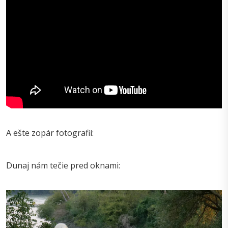
A ešte zopár fotografií:
Dunaj nám tečie pred oknami: