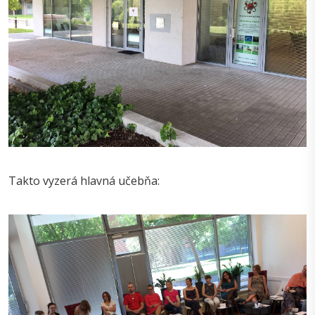
Takto vyzerá hlavná učebňa: