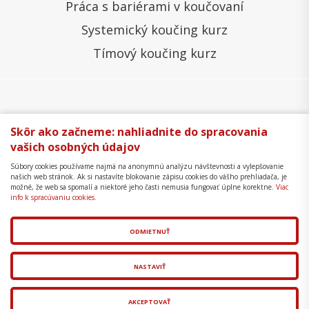
Práca s bariérami v koučovaní
Systemický koučing kurz
Tímový koučing kurz
Všeobecné obchodné podmienky
Správa cookies
Skôr ako začneme: nahliadnite do spracovania
vašich osobných údajov
Ochrana osobných údajov
Reklamačný poriadok
Súbory cookies používame najmä na anonymnú analýzu návštevnosti a vylepšovanie
Formulár na odstúpenie
Mapa stránky
našich web stránok. Ak si nastavíte blokovanie zápisu cookies do vášho prehliadača, je
možné, že web sa spomalí a niektoré jeho časti nemusia fungovať úplne korektne.
Viac
Copyright © 2018 - 2026 Business Coaching College,
info k spracúvaniu cookies.
s.r.o.
ODMIETNUŤ
Tvorba web stránok
a
redakčný systém
od
AlejTech,
spol. s r.o.
NASTAVIŤ
AKCEPTOVAŤ