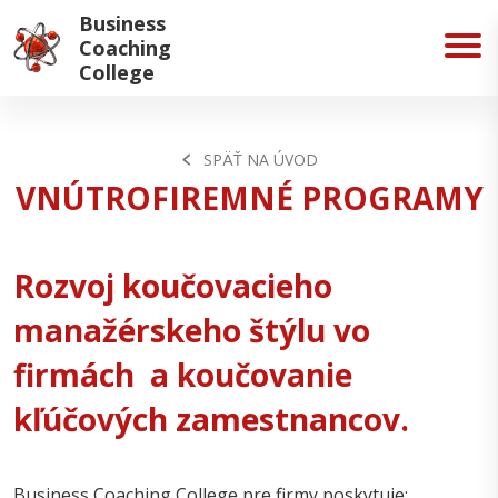
Business
Coaching
College
SPÄŤ NA ÚVOD
VNÚTROFIREMNÉ PROGRAMY
Rozvoj koučovacieho
manažérskeho štýlu vo
firmách a koučovanie
kľúčových zamestnancov.
Business Coaching College pre firmy poskytuje: