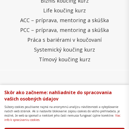
Biznis koučing kurz
Life koučing kurz
ACC – príprava, mentoring a skúška
PCC – príprava, mentoring a skúška
Práca s bariérami v koučovaní
Systemický koučing kurz
Tímový koučing kurz
Všeobecné obchodné podmienky
Správa cookies
Skôr ako začneme: nahliadnite do spracovania
vašich osobných údajov
Ochrana osobných údajov
Reklamačný poriadok
Súbory cookies používame najmä na anonymnú analýzu návštevnosti a vylepšovanie
Formulár na odstúpenie
Mapa stránky
našich web stránok. Ak si nastavíte blokovanie zápisu cookies do vášho prehliadača, je
možné, že web sa spomalí a niektoré jeho časti nemusia fungovať úplne korektne.
Viac
Copyright © 2018 - 2026 Business Coaching College,
info k spracúvaniu cookies.
s.r.o.