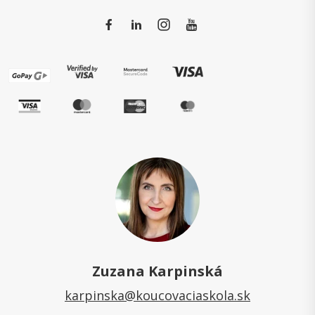
Zuzana Karpinská
karpinska@koucovaciaskola.sk