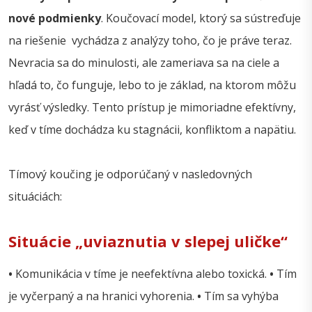
nové podmienky
. Koučovací model, ktorý sa sústreďuje
na riešenie vychádza z analýzy toho, čo je práve teraz.
Nevracia sa do minulosti, ale zameriava sa na ciele a
hľadá to, čo funguje, lebo to je základ, na ktorom môžu
vyrásť výsledky. Tento prístup je mimoriadne efektívny,
keď v tíme dochádza ku stagnácii, konfliktom a napätiu.
Tímový koučing je odporúčaný v nasledovných
situáciách:
Situácie „uviaznutia v slepej uličke“
•
Komunikácia v tíme je neefektívna alebo toxická.
•
Tím
je vyčerpaný a na hranici vyhorenia.
•
Tím sa vyhýba