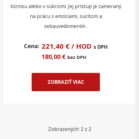
biznisu alebo v súkromí. Jej prístup je zameraný
na prácu s emóciami, súcitom a
sebauvedomením .
221,40 € / HOD
Cena:
s DPH
180,00 €
bez DPH
ZOBRAZIŤ VIAC
Zobrazených:
2
z 2