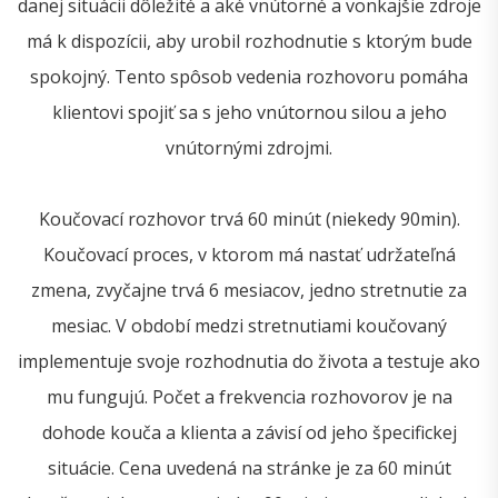
danej situácii dôležité a aké vnútorné a vonkajšie zdroje
má k dispozícii, aby urobil rozhodnutie s ktorým bude
spokojný. Tento spôsob vedenia rozhovoru pomáha
klientovi spojiť sa s jeho vnútornou silou a jeho
vnútornými zdrojmi.
Koučovací rozhovor trvá 60 minút (niekedy 90min).
Koučovací proces, v ktorom má nastať udržateľná
zmena, zvyčajne trvá 6 mesiacov, jedno stretnutie za
mesiac. V období medzi stretnutiami koučovaný
implementuje svoje rozhodnutia do života a testuje ako
mu fungujú. Počet a frekvencia rozhovorov je na
dohode kouča a klienta a závisí od jeho špecifickej
situácie. Cena uvedená na stránke je za 60 minút