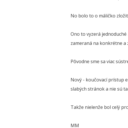
No bolo to o máličko zložit
Ono to vyzerá jednoduché a 
zameraná na konkrétne a 
Pôvodne sme sa viac sústred
Nový - koučovací prístup 
slabých stránok a nie sú t
Takže nielenže bol celý pro
MM