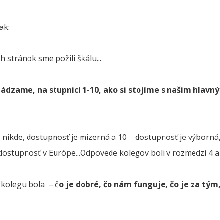
ak:
h stránok sme požili škálu...
dzame, na stupnici 1-10, ako si stojíme s našim hlavn
 nikde, dostupnosť je mizerná a 10 – dostupnosť je výborná
dostupnosť v Európe...Odpovede kolegov boli v rozmedzí 4 az 
 kolegu bola – č
o je dobré, čo nám funguje, čo je za tým,