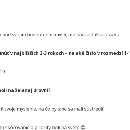
dý pod svojim hodnotením myslí, prichádza ďalšia otázka:
núť v najbližších 2-3 rokoch – na aké číslo v rozmedzí 1-
-9.
oli na želanej úrovni?
il svoje myslenie, na čo by sme sa mali sústrediť.
m skórovanie a priority boli na svete 😊.