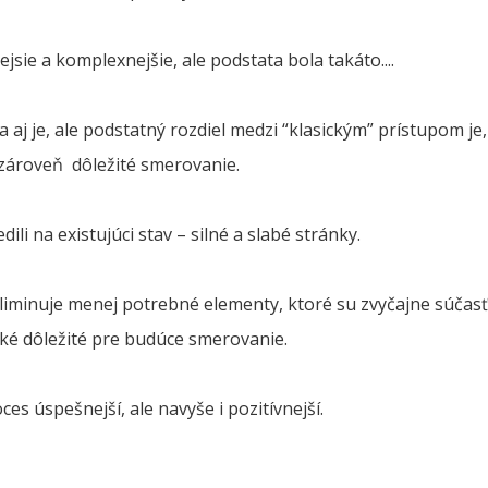
ejsie a komplexnejšie, ale podstata bola takáto....
aj je, ale podstatný rozdiel medzi “klasickým” prístupom je, 
zároveň dôležité smerovanie.
ili na existujúci stav – silné a slabé stránky.
eliminuje menej potrebné elementy, ktoré su zvyčajne súčas
aké dôležité pre budúce smerovanie.
ces úspešnejší, ale navyše i pozitívnejší.