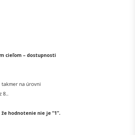
ým cieľom – dostupnosti
, takmer na úrovni
8...
 že hodnotenie nie je “1”.