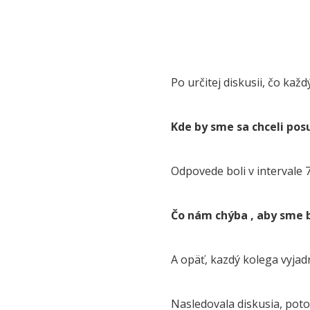
Po určitej diskusii, čo kaž
Kde by sme sa chceli posu
Odpovede boli v intervale 7
Čo nám chýba , aby sme b
A opäť, kazdý kolega vyjadr
Nasledovala diskusia, poto