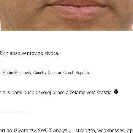
ch absolventov zo života...
 Martin Minarovič,
Country Director,
Czech Republic
🍀
eľal s nami kúsok svojej práce a želáme veľa šťastia
----------------
orí použivate tzv. SWOT analýzu – strength, weaknesses, op