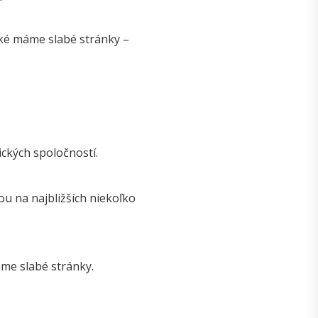
 aké máme slabé stránky –
ických spoločností.
ou na najbližších niekoľko
ame slabé stránky.