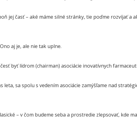
spoň jej časť – aké máme silné stránky, tie poďme rozvíjať a
no aj je, ale nie tak uplne.
esť byť lídrom (chairman) asociácie inovatívnych farmaceut
 leta, sa spolu s vedením asociácie zamýšľame nad stratégi
klasické – v čom budeme seba a prostredie zlepsovať, kde m