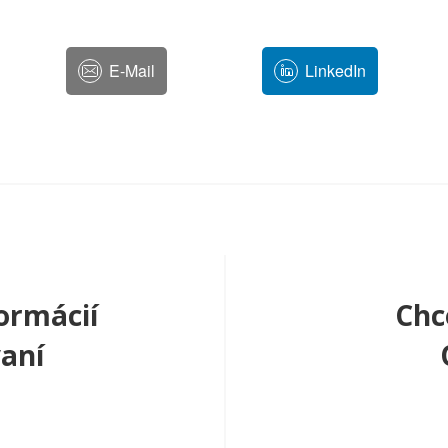
E-Mail
LinkedIn
ormácií
Chc
aní