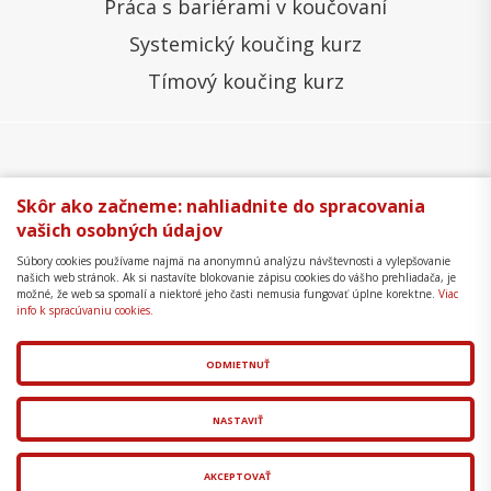
Práca s bariérami v koučovaní
Systemický koučing kurz
Tímový koučing kurz
Všeobecné obchodné podmienky
Správa cookies
Skôr ako začneme: nahliadnite do spracovania
vašich osobných údajov
Ochrana osobných údajov
Reklamačný poriadok
Súbory cookies používame najmä na anonymnú analýzu návštevnosti a vylepšovanie
Formulár na odstúpenie
Mapa stránky
našich web stránok. Ak si nastavíte blokovanie zápisu cookies do vášho prehliadača, je
možné, že web sa spomalí a niektoré jeho časti nemusia fungovať úplne korektne.
Viac
Copyright © 2018 - 2026 Business Coaching College,
info k spracúvaniu cookies.
s.r.o.
ODMIETNUŤ
Tvorba web stránok
a
redakčný systém
od
AlejTech,
spol. s r.o.
NASTAVIŤ
AKCEPTOVAŤ