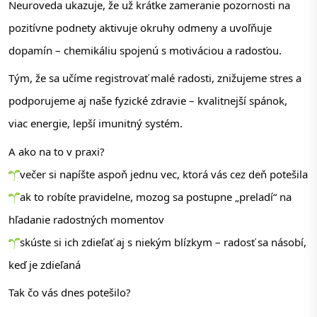
Neuroveda ukazuje, že už krátke zameranie pozornosti na 
pozitívne podnety aktivuje okruhy odmeny a uvoľňuje 
dopamín – chemikáliu spojenú s motiváciou a radosťou.
Tým, že sa učíme registrovať malé radosti, znižujeme stres a 
podporujeme aj naše fyzické zdravie – kvalitnejší spánok, 
viac energie, lepší imunitný systém.
A ako na to v praxi?
večer si napíšte aspoň jednu vec, ktorá vás cez deň potešila
ak to robíte pravidelne, mozog sa postupne „preladí“ na 
hľadanie radostných momentov
skúste si ich zdieľať aj s niekým blízkym – radosť sa násobí, 
keď je zdieľaná
Tak čo vás dnes potešilo?