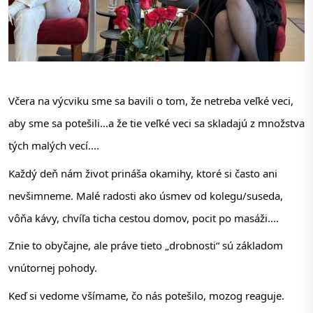
Včera na výcviku sme sa bavili o tom, že netreba veľké veci, 
aby sme sa potešili...a že tie veľké veci sa skladajú z množstva 
tých malých vecí....
Každý deň nám život prináša okamihy, ktoré si často ani 
nevšimneme. Malé radosti ako úsmev od kolegu/suseda, 
vôňa kávy, chvíľa ticha cestou domov, pocit po masáži.... 
Znie to obyčajne, ale práve tieto „drobnosti“ sú základom 
vnútornej pohody.
Keď si vedome všímame, čo nás potešilo, mozog reaguje. 