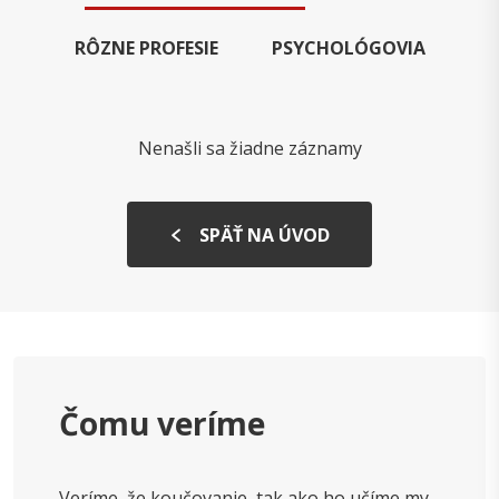
RÔZNE PROFESIE
PSYCHOLÓGOVIA
Nenašli sa žiadne záznamy
SPÄŤ NA ÚVOD
Čomu veríme
Veríme, že koučovanie, tak ako ho učíme my,