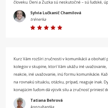
človeku. Deni a Zuzka sú neskutočné – sú ľudské, úp
Sylvia Lučkanič Chamilová
trénerka
Kurz Vám rozšíri zručnosti v komunikácii a obohatí 
kolegov v skupine, ktorí Vám ukážu iné uvažovanie, 
reakcie, iné uvažovanie, inú formu komunikácie. Každ
na rovnakú situáciu, otázku, prípad, reaguje inak. 
konajúcim ľuďom dá výcvik silu a zručnosť priniesť 
Tatiana Behrová
konzultantka