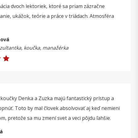
cia dvoch lektoriek, ktoré sa priam zázračne
anie, ukážok, teórie a práce v triádach. Atmosféra
ková
nzultantka, koučka, manažérka
e, koučky Denka a Zuzka majú fantastický prístup a
opnúť. Toto by mal človek absolvovať aj keď nemieni
m, pretože sa mu zmení svet a veci pôjdu ľahšie.
vá