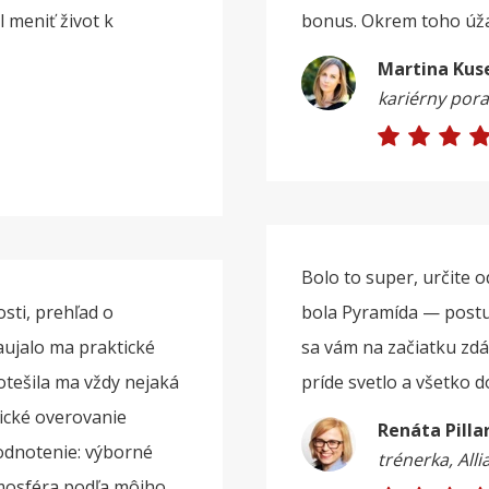
 meniť život k
bonus. Okrem toho úžas
Martina Kus
kariérny por
Bolo to super, určit
sti, prehľad o
bola Pyramída — postu
Zaujalo ma praktické
sa vám na začiatku zdá,
potešila ma vždy nejaká
príde svetlo a všetko 
tické overovanie
Renáta Pilla
odnotenie: výborné
trénerka, Alli
tmosféra podľa môjho