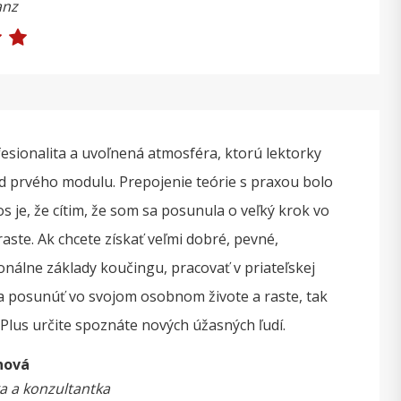
anz
fesionalita a uvoľnená atmosféra, ktorú lektorky
od prvého modulu. Prepojenie teórie s praxou bolo
s je, že cítim, že som sa posunula o veľký krok vo
te. Ak chcete získať veľmi dobré, pevné,
onálne základy koučingu, pracovať v priateľskej
a posunúť vo svojom osobnom živote a raste, tak
. Plus určite spoznáte nových úžasných ľudí.
nová
 a konzultantka