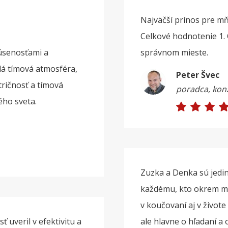
Najväčší prínos pre mň
Celkové hodnotenie 1. 
kúsenosťami a
správnom mieste.
á tímová atmosféra,
Peter Švec
tričnosť a tímová
poradca, kon
ho sveta.
Zuzka a Denka sú jedi
každému, kto okrem me
v koučovaní aj v živote
 uveril v efektivitu a
ale hlavne o hľadaní a 