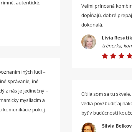
rimné, autentické.
Veľmi prínosná kombiná
dopĺňajú, dobré prepáj
dokonalá.
Lívia Resutí
trénerka, ko
poznaním iných ľudí –
iné správanie, iné
ý z nás je jedinečný –
Cítila som sa tu skvel
Dynamicky mysliacim a
vedia povzbudiť aj nak
do komunikácie pokoj.
byť v budúcnosti koučo
Silvia Belko