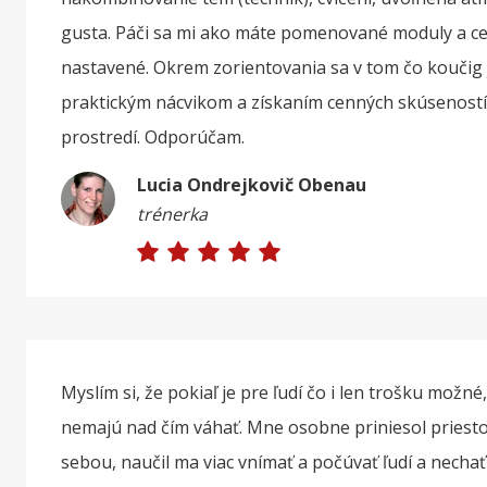
gusta. Páči sa mi ako máte pomenované moduly a ce
nastavené. Okrem zorientovania sa v tom čo koučig je
praktickým nácvikom a získaním cenných skúsenost
prostredí. Odporúčam.
Lucia Ondrejkovič Obenau
trénerka
Myslím si, že pokiaľ je pre ľudí čo i len trošku možné,
nemajú nad čím váhať. Mne osobne priniesol priesto
sebou, naučil ma viac vnímať a počúvať ľudí a necha