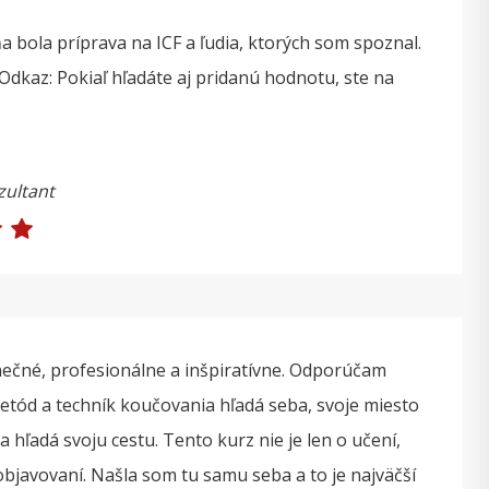
a bola príprava na ICF a ľudia, ktorých som spoznal.
Odkaz: Pokiaľ hľadáte aj pridanú hodnotu, ste na
zultant
nečné, profesionálne a inšpiratívne. Odporúčam
tód a techník koučovania hľadá seba, svoje miesto
 a hľadá svoju cestu. Tento kurz nie je len o učení,
objavovaní. Našla som tu samu seba a to je najväčší