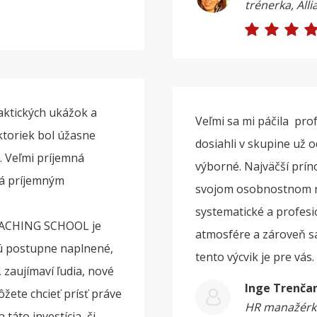
trénerka, Alli
aktických ukážok a
Veľmi sa mi páčila pro
ktoriek bol úžasne
dosiahli v skupine už 
. Veľmi príjemná
výborné. Najväčší príno
ná príjemným
svojom osobnostnom ras
systematické a profesi
OACHING SCHOOL je
atmosfére a zároveň s
ú postupne naplnené,
tento výcvik je pre vás
 zaujímaví ľudia, nové
Inge Trenča
ôžete chcieť prísť práve
HR manažérka
táto investícia, či