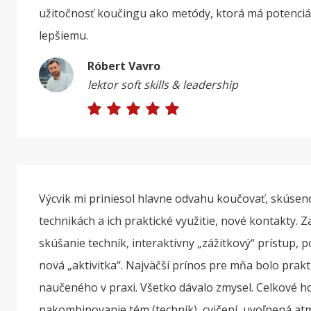
užitočnosť koučingu ako metódy, ktorá má potenciál
lepšiemu.
Róbert Vavro
lektor soft skills & leadership
Výcvik mi priniesol hlavne odvahu koučovať, skúseno
technikách a ich praktické využitie, nové kontakty. 
skúšanie techník, interaktívny „zážitkový“ prístup, 
nová „aktivitka“. Najväčší prínos pre mňa bolo prak
naučeného v praxi. Všetko dávalo zmysel. Celkové h
nakombinovanie tém (techník), cvičení, uvoľnená a