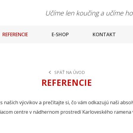
Učíme len koučing a učíme h
REFERENCIE
E-SHOP
KONTAKT
SPÄŤ NA ÚVOD
REFERENCIE
 našich výcvikov a prečítajte si, čo vám odkazujú naši absol
iacom centre v nádhernom prostredí Karloveského ramena v 