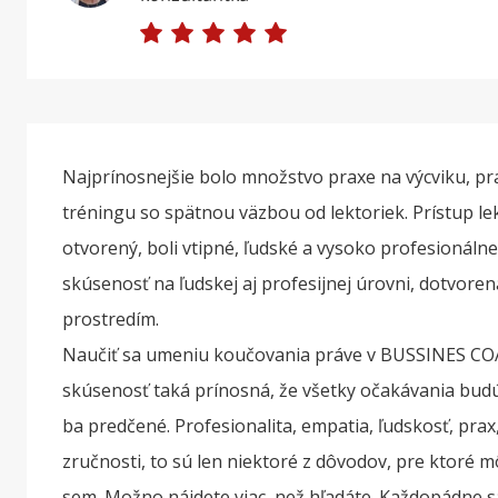
Najprínosnejšie bolo množstvo praxe na výcviku, pr
tréningu so spätnou väzbou od lektoriek. Prístup le
otvorený, boli vtipné, ľudské a vysoko profesionálne
skúsenosť na ľudskej aj profesijnej úrovni, dotvore
prostredím.
Naučiť sa umeniu koučovania práve v BUSSINES C
skúsenosť taká prínosná, že všetky očakávania bud
ba predčené. Profesionalita, empatia, ľudskosť, prax,
zručnosti, to sú len niektoré z dôvodov, pre ktoré m
sem. Možno nájdete viac, než hľadáte. Každopádne sa 