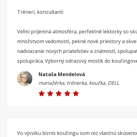
Tréneri, konzultanti
Veľmi príjemná atmosféra, perfektné lektorky so s
množstvom vedomostí, pekné nové priestory a skvel
nadviazanie nových priateľstiev a známostí, spolupa
spolupráca. Výborný odrazový mostík do koučingové
Nataša Mendelová
manažérka, trénerka, koučka, DELL
Vo výcviku biznis koučingu som cez vlastnú skúsenosť