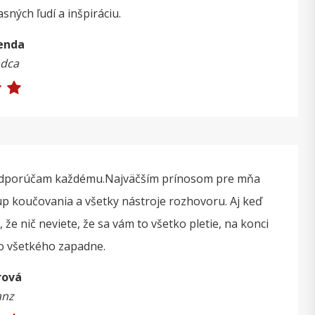
ných ľudí a inšpiráciu.
enda
adca
e odporúčam každému.Najväčším prínosom pre mňa
p koučovania a všetky nástroje rozhovoru. Aj keď
 že nič neviete, že sa vám to všetko pletie, na konci
do všetkého zapadne.
rová
anz