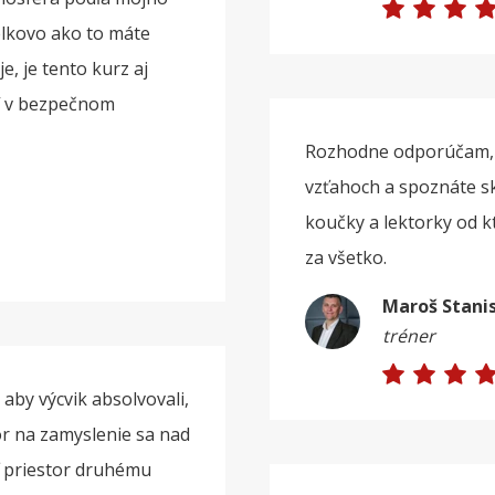
lkovo ako to máte
, je tento kurz aj
í v bezpečnom
Rozhodne odporúčam, m
vzťahoch a spoznáte sk
koučky a lektorky od kt
za všetko.
Maroš Stani
tréner
 aby výcvik absolvovali,
r na zamyslenie sa nad
ť priestor druhému