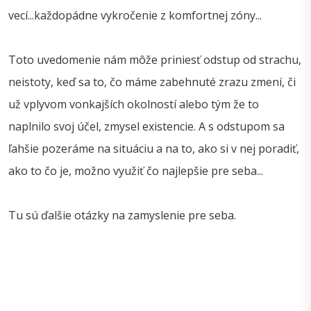
vecí...každopádne vykročenie z komfortnej zóny...
Toto uvedomenie nám môže priniesť odstup od strachu,
neistoty, keď sa to, čo máme zabehnuté zrazu zmení, či
už vplyvom vonkajších okolností alebo tým že to
naplnilo svoj účel, zmysel existencie. A s odstupom sa
ľahšie pozeráme na situáciu a na to, ako si v nej poradiť,
ako to čo je, možno využiť čo najlepšie pre seba...
Tu sú ďalšie otázky na zamyslenie pre seba.