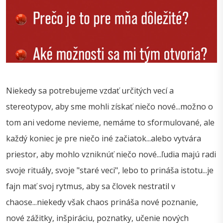
Niekedy sa potrebujeme vzdať určitých vecí a
stereotypov, aby sme mohli získať niečo nové...možno o
tom ani vedome nevieme, nemáme to sformulované, ale
každý koniec je pre niečo iné začiatok...alebo vytvára
priestor, aby mohlo vzniknúť niečo nové...ľudia majú radi
svoje rituály, svoje "staré veci", lebo to prináša istotu...je
fajn mať svoj rytmus, aby sa človek nestratil v
chaose...niekedy však chaos prináša nové poznanie,
nové zážitky, inšpiráciu, poznatky, učenie nových