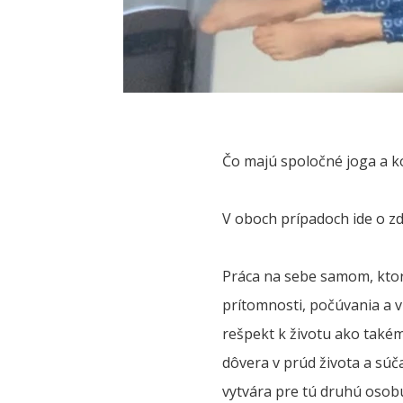
Čo majú spoločné joga a k
V oboch prípadoch ide o zd
Práca na sebe samom, ktor
prítomnosti, počúvania a v
rešpekt k životu ako takém
dôvera v prúd života a súč
vytvára pre tú druhú osobu