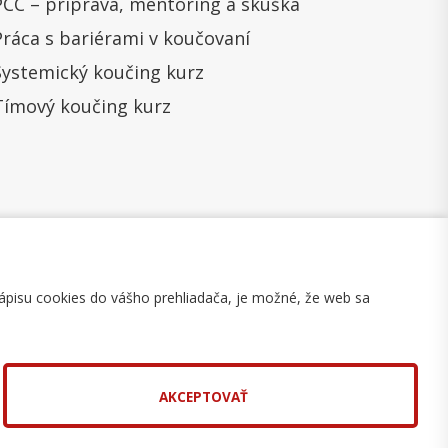
PCC – príprava, mentoring a skúška
Práca s bariérami v koučovaní
Systemický koučing kurz
Tímový koučing kurz
ápisu cookies do vášho prehliadača, je možné, že web sa
mulár na odstúpenie
Mapa stránky
AKCEPTOVAŤ