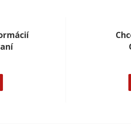
ormácií
Chc
aní