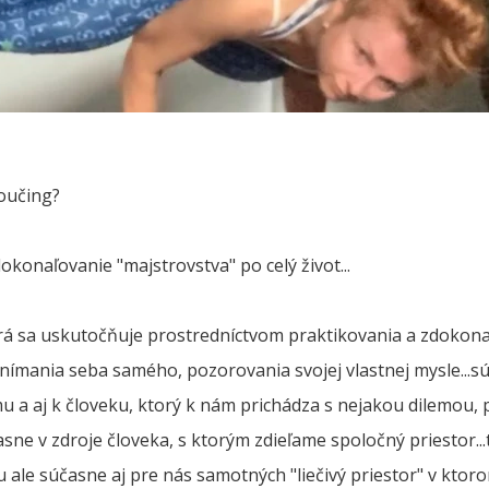
oučing?
okonaľovanie "majstrovstva" po celý život...
á sa uskutočňuje prostredníctvom praktikovania a zdokonaľ
nímania seba samého, pozorovania svojej vlastnej mysle...s
u a aj k človeku, ktorý k nám prichádza s nejakou dilemou, 
asne v zdroje človeka, s ktorým zdieľame spoločný priestor.
 ale súčasne aj pre nás samotných "liečivý priestor" v kto