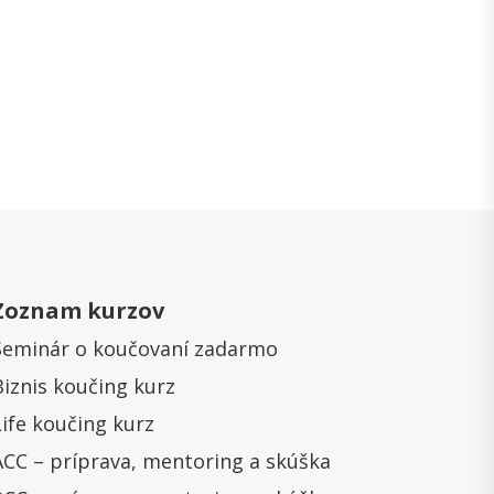
Zoznam kurzov
Seminár o koučovaní zadarmo
Biznis koučing kurz
Life koučing kurz
ACC – príprava, mentoring a skúška