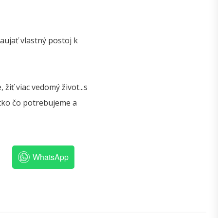
ujať vlastný postoj k
iť viac vedomý život...s
tko čo potrebujeme a
WhatsApp