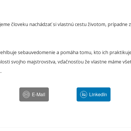
 človeku nachádzať si vlastnú cestu životom, prípadne za
ehlbuje sebauvedomenie a pomáha tomu, kto ich praktikuje, ž
losti svojho majstrovstva, vďačnosťou že vlastne máme vše
.
E-Mail
LinkedIn