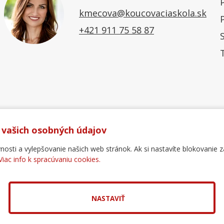
kmecova@koucovaciaskola.sk
+421 911 75 58 87
 vašich osobných údajov
ti a vylepšovanie našich web stránok. Ak si nastavíte blokovanie z
Viac info k spracúvaniu cookies.
Ochrana osobných údajov
Reklamačný poriadok
For
.
pol. s r.o.
NASTAVIŤ