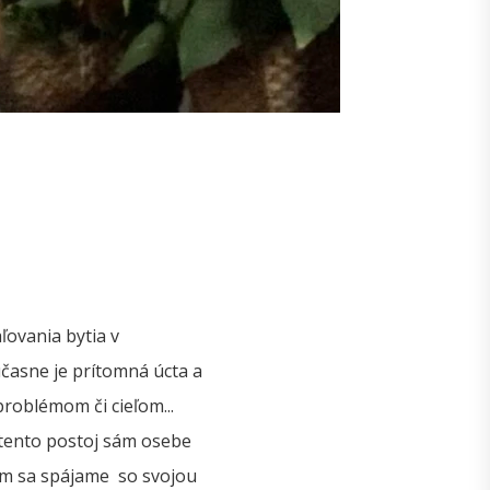
ovania bytia v
účasne je prítomná úcta a
problémom či cieľom...
..tento postoj sám osebe
rom sa spájame so svojou