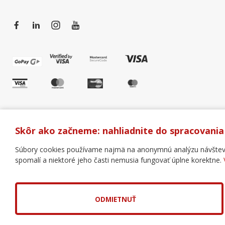
Skôr ako začneme: nahliadnite do spracovania
Súbory cookies používame najmä na anonymnú analýzu návštevnos
spomalí a niektoré jeho časti nemusia fungovať úplne korektne.
Všeobecné obchodné podmienky
Správa cookies
Copyright © 2018 - 2026 Business Coaching College, s.r.o
Tvorba web stránok
a
redakčný systém
od
AlejTech, s
ODMIETNUŤ