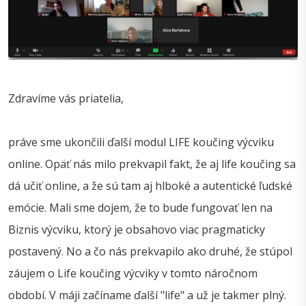
Zdravíme vás priatelia,
práve sme ukončili ďalší modul LIFE koučing výcviku
online. Opäť nás milo prekvapil fakt, že aj life koučing sa
dá učiť online, a že sú tam aj hlboké a autentické ľudské
emócie. Mali sme dojem, že to bude fungovať len na
Biznis výcviku, ktorý je obsahovo viac pragmaticky
postavený. No a čo nás prekvapilo ako druhé, že stúpol
záujem o Life koučing výcviky v tomto náročnom
období. V máji začíname ďalší "life" a už je takmer plný.