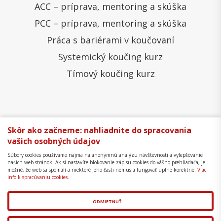
ACC – príprava, mentoring a skúška
PCC – príprava, mentoring a skúška
Práca s bariérami v koučovaní
Systemický koučing kurz
Tímový koučing kurz
Všeobecné obchodné podmienky
Správa cookies
Skôr ako začneme: nahliadnite do spracovania
vašich osobných údajov
Ochrana osobných údajov
Reklamačný poriadok
Súbory cookies používame najmä na anonymnú analýzu návštevnosti a vylepšovanie
Formulár na odstúpenie
Mapa stránky
našich web stránok. Ak si nastavíte blokovanie zápisu cookies do vášho prehliadača, je
možné, že web sa spomalí a niektoré jeho časti nemusia fungovať úplne korektne.
Viac
Copyright © 2018 - 2026 Business Coaching College,
info k spracúvaniu cookies.
s.r.o.
ODMIETNUŤ
Tvorba web stránok
a
redakčný systém
od
AlejTech,
spol. s r.o.