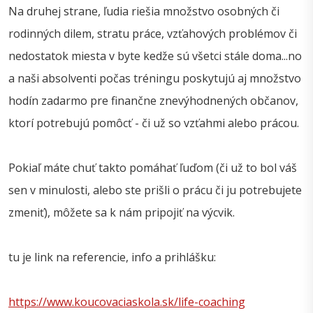
Na druhej strane, ľudia riešia množstvo osobných či
rodinných dilem, stratu práce, vzťahových problémov či
nedostatok miesta v byte kedže sú všetci stále doma...no
a naši absolventi počas tréningu poskytujú aj množstvo
hodín zadarmo pre finančne znevýhodnených občanov,
ktorí potrebujú pomôcť - či už so vzťahmi alebo prácou.
Pokiaľ máte chuť takto pomáhať ľuďom (či už to bol váš
sen v minulosti, alebo ste prišli o prácu či ju potrebujete
zmeniť), môžete sa k nám pripojiť na výcvik.
tu je link na referencie, info a prihlášku:
https://www.koucovaciaskola.sk/life-coaching