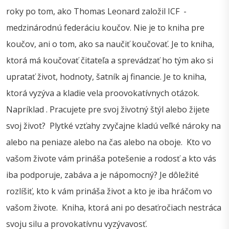
roky po tom, ako Thomas Leonard založil ICF -
medzinárodnú federáciu koučov. Nie je to kniha pre
koučov, ani o tom, ako sa naučiť koučovať. Je to kniha,
ktorá má koučovať čitateľa a sprevádzať ho tým ako si
upratať život, hodnoty, šatník aj financie. Je to kniha,
ktorá vyzýva a kladie vela proovokatívnych otázok.
Napríklad . Pracujete pre svoj životný štýl alebo žijete
svoj život? Plytké vzťahy zvyčajne kladú veľké nároky na
alebo na peniaze alebo na čas alebo na oboje. Kto vo
vašom živote vám prináša potešenie a rodosť a kto vás
iba podporuje, zabáva a je nápomocný? Je dôležité
rozlíšiť, kto k vám prináša život a kto je iba hráčom vo
vašom živote. Kniha, ktorá ani po desaťročiach nestráca
svoju silu a provokatívnu vyzývavosť.